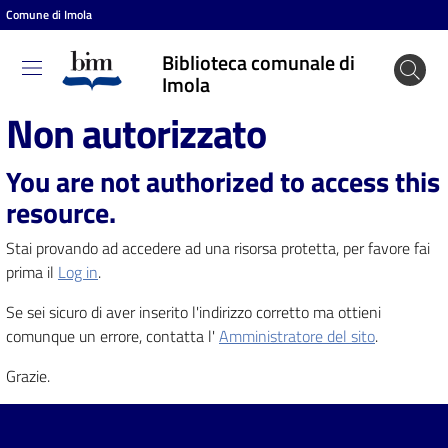
Comune di Imola
Vai al contenuto
Vai alla navigazione
Vai al footer
Biblioteca comunale di
Biblioteca
Imola
comunale
Non autorizzato
di Imola
You are not authorized to access this
resource.
Entra
Stai provando ad accedere ad una risorsa protetta, per favore fai
prima il
Log in
.
Cosa
Se sei sicuro di aver inserito l'indirizzo corretto ma ottieni
puoi
comunque un errore, contatta l'
Amministratore del sito
.
fare
Grazie.
Scopri