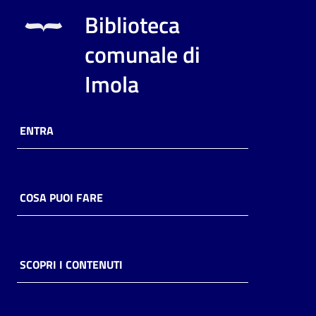
i
Biblioteca
contenuti
comunale di
Imola
Risorse
online
ENTRA
COSA PUOI FARE
Casa
Piani
Archivio
SCOPRI I CONTENUTI
storico
Decentrate