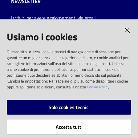
NEWSLETTER
Catalogo
Iscriviti per avere aggiornamenti via email
on line
AMMINISTRAZIONE TRASPARENTE
Usiamo i cookies
Eventi
I dati personali pubblicati sono riutilizzabili
Chiedi al
Questo sito utilizza i cookie tecnici di navigazione e di sessione per
solo alle condizioni previste dalla direttiva
bibliotecario
garantire un miglior servizio di navigazione del sito, e cookie analitici per
comunitaria 2003/98/CE e dal d.lgs. 36/2006
raccogliere informazioni sull'uso del sito da parte degli utenti. Utilizza
anche cookie di profilazione dell'utente per fini statistici. I cookie di
Avvisi
SOCIAL
profilazione puoi decidere se abilitarli o meno cliccando sul pulsante
'Cambia le impostazioni'. Per saperne di più su come disabilitare i cookie
oppure abilitarne solo alcuni, consulta la nostra
Cookie Policy.
Orari
Facebook
Youtube
Instagram
Solo cookies tecnici
Vai alla pagina
Accetta tutti
Privacy