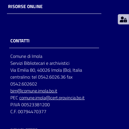
RISORSE ONLINE
Patto
per
la
lettura
CONTATTI
Comune di Imola
Seguici
Servizi Bibliotecari e archivistici
su
Via Emilia 80, 40026 Imola (Bo), Italia
centralino: tel 0542.6026.36 fax
0542.602602
bim@comune.imola.bo.it
PEC
comune.imola@cert.provincia.bo.it
P.IVA 00523381200
C.F. 00794470377