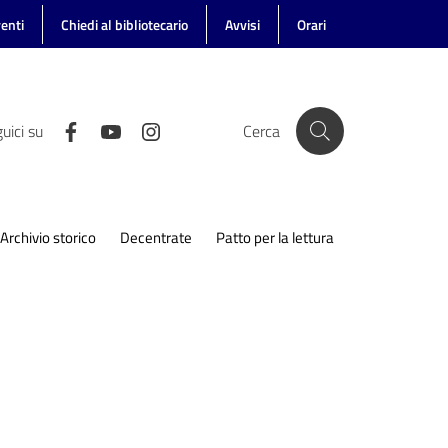
enti
Chiedi al bibliotecario
Avvisi
Orari
uici su
Cerca
Archivio storico
Decentrate
Patto per la lettura