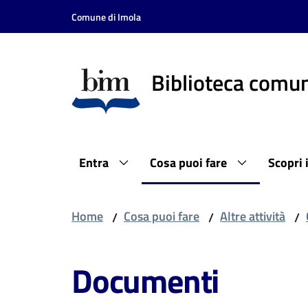
Vai al contenuto
Vai alla navigazione
Vai al footer
Comune di Imola
Biblioteca comun
Entra
Cosa puoi fare
Scopri 
Home
Cosa puoi fare
Altre attività
/
/
/
Documenti