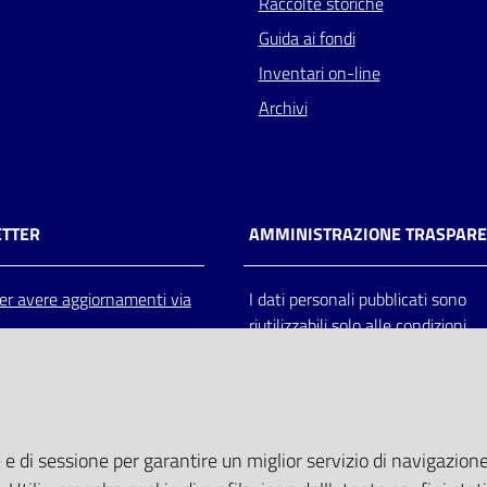
Raccolte storiche
Guida ai fondi
Inventari on-line
Archivi
TTER
AMMINISTRAZIONE TRASPAR
 per avere aggiornamenti via
I dati personali pubblicati sono
riutilizzabili solo alle condizioni
previste dalla direttiva comunitar
2003/98/CE e dal d.lgs. 36/200
 e di sessione per garantire un miglior servizio di navigazione 