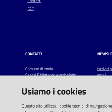
Contatti
FAQ
CONTATTI
NEWSLE
Comune di Imola
Iscriviti
Servizi Bibliotecari e archivistici
email
Via Emilia 80, 40026 Imola (Bo),
Italia
Usiamo i cookies
centralino: tel 0542.6026.36 fax
0542.602602
bim@comune.imola.bo.it
Questo sito utilizza i cookie tecnici di navigazione
PEC