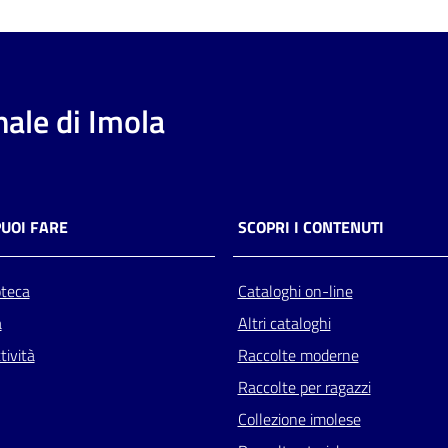
ale di Imola
PUOI FARE
SCOPRI I CONTENUTI
oteca
Cataloghi on-line
a
Altri cataloghi
tività
Raccolte moderne
Raccolte per ragazzi
Collezione imolese