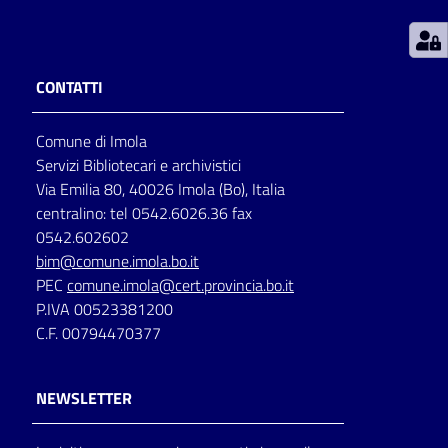
Patto
per
CONTATTI
la
lettura
Comune di Imola
Servizi Bibliotecari e archivistici
Via Emilia 80, 40026 Imola (Bo), Italia
Seguici
centralino: tel 0542.6026.36 fax
su
0542.602602
bim@comune.imola.bo.it
PEC
comune.imola@cert.provincia.bo.it
P.IVA 00523381200
C.F. 00794470377
NEWSLETTER