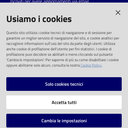
Iscriviti per avere aggiornamenti via email
Catalogo
AMMINISTRAZIONE TRASPARENTE
Usiamo i cookies
on line
I dati personali pubblicati sono riutilizzabili
Eventi
Questo sito utilizza i cookie tecnici di navigazione e di sessione per
solo alle condizioni previste dalla direttiva
garantire un miglior servizio di navigazione del sito, e cookie analitici per
comunitaria 2003/98/CE e dal d.lgs. 36/2006
raccogliere informazioni sull'uso del sito da parte degli utenti. Utilizza
Chiedi al
anche cookie di profilazione dell'utente per fini statistici. I cookie di
bibliotecario
SOCIAL
profilazione puoi decidere se abilitarli o meno cliccando sul pulsante
'Cambia le impostazioni'. Per saperne di più su come disabilitare i cookie
oppure abilitarne solo alcuni, consulta la nostra
Cookie Policy.
Avvisi
Facebook
Youtube
Instagram
Orari
Solo cookies tecnici
Vai alla pagina
Accetta tutti
Privacy
Note legali
Cambia le impostazioni