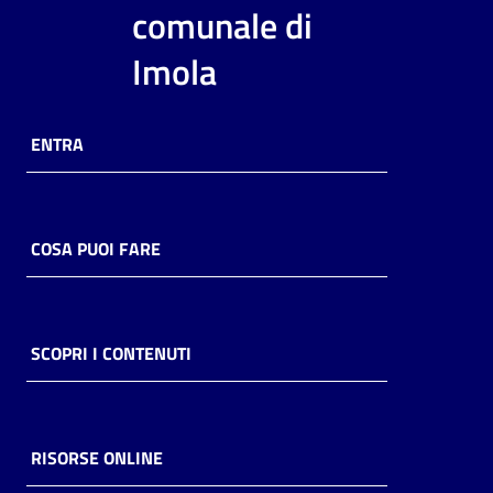
i
comunale di
contenuti
Imola
Risorse
ENTRA
online
COSA PUOI FARE
Casa
Piani
SCOPRI I CONTENUTI
Archivio
storico
RISORSE ONLINE
Decentrate