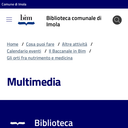
Comune di Imola
Vai al contenuto
Vai alla navigazione
Vai al footer
Biblioteca comunale di
Biblioteca
Imola
comunale
di Imola
Home
/
Cosa puoi fare
/
Altre attività
/
Calendario eventi
/
Il Baccanale in Bim
/
Gli orti fra nutrimento e medicina
Entra
Multimedia
Cosa
puoi
fare
Biblioteca
Scopri