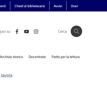
enti
Chiedi al bibliotecario
Avvisi
Orari
uici su
Cerca
Archivio storico
Decentrate
Patto per la lettura
a tavola