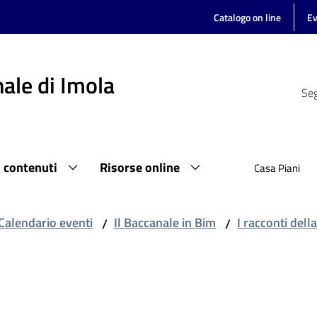
Catalogo on line
Ev
ale di Imola
Seg
i contenuti
Risorse online
Casa Piani
Calendario eventi
Il Baccanale in Bim
I racconti dell
/
/