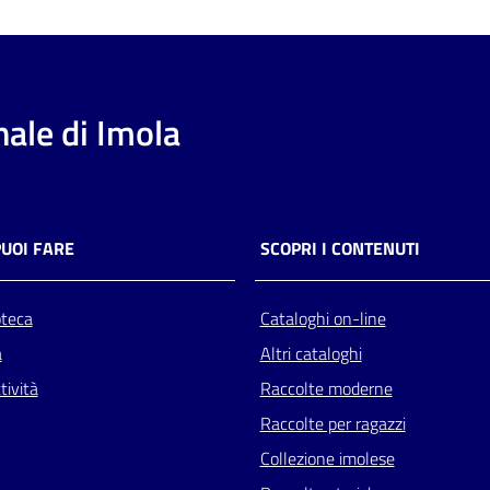
ale di Imola
PUOI FARE
SCOPRI I CONTENUTI
oteca
Cataloghi on-line
a
Altri cataloghi
tività
Raccolte moderne
Raccolte per ragazzi
Collezione imolese