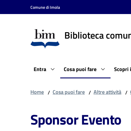
Vai al contenuto
Vai alla navigazione
Vai al footer
Comune di Imola
Biblioteca comun
Entra
Cosa puoi fare
Scopri 
Home
Cosa puoi fare
Altre attività
/
/
/
Sponsor Evento