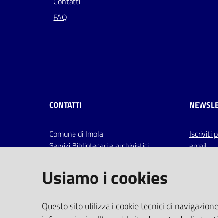
Contatti
FAQ
CONTATTI
NEWSLE
Comune di Imola
Iscriviti
Servizi Bibliotecari e archivistici
email
Via Emilia 80, 40026 Imola (Bo),
Italia
Usiamo i cookies
centralino: tel 0542.6026.36 fax
0542.602602
bim@comune.imola.bo.it
Questo sito utilizza i cookie tecnici di navigazione
PEC