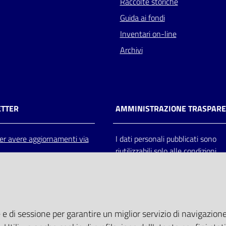
Raccolte storiche
Guida ai fondi
Inventari on-line
Archivi
TTER
AMMINISTRAZIONE TRASPAR
 per avere aggiornamenti via
I dati personali pubblicati sono
riutilizzabili solo alle condizioni
previste dalla direttiva comunitar
2003/98/CE e dal d.lgs. 36/200
 e di sessione per garantire un miglior servizio di navigazione 