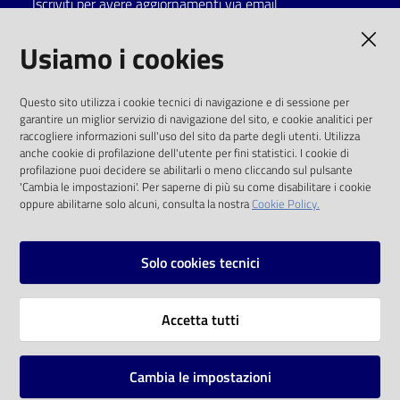
Iscriviti per avere aggiornamenti via email
Catalogo
AMMINISTRAZIONE TRASPARENTE
Usiamo i cookies
on line
I dati personali pubblicati sono riutilizzabili
Eventi
Questo sito utilizza i cookie tecnici di navigazione e di sessione per
solo alle condizioni previste dalla direttiva
garantire un miglior servizio di navigazione del sito, e cookie analitici per
comunitaria 2003/98/CE e dal d.lgs. 36/2006
raccogliere informazioni sull'uso del sito da parte degli utenti. Utilizza
Chiedi al
anche cookie di profilazione dell'utente per fini statistici. I cookie di
bibliotecario
SOCIAL
profilazione puoi decidere se abilitarli o meno cliccando sul pulsante
'Cambia le impostazioni'. Per saperne di più su come disabilitare i cookie
oppure abilitarne solo alcuni, consulta la nostra
Cookie Policy.
Avvisi
Facebook
Youtube
Instagram
Orari
Solo cookies tecnici
Vai alla pagina
Accetta tutti
Privacy
Note legali
Cambia le impostazioni