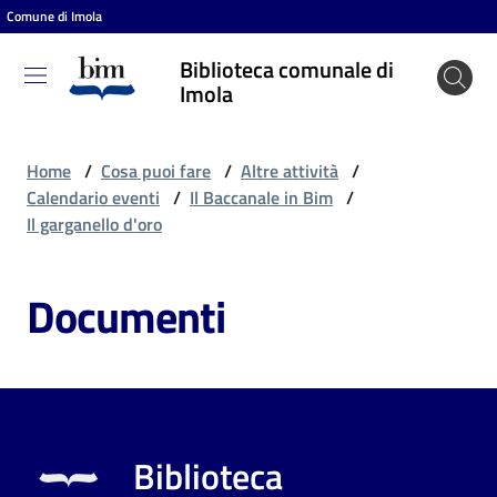
Comune di Imola
Vai al contenuto
Vai alla navigazione
Vai al footer
Biblioteca comunale di
Biblioteca
Imola
comunale
di Imola
Home
/
Cosa puoi fare
/
Altre attività
/
Calendario eventi
/
Il Baccanale in Bim
/
Il garganello d'oro
Entra
Documenti
Cosa
puoi
fare
Biblioteca
Scopri