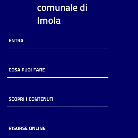
i
comunale di
contenuti
Imola
Risorse
ENTRA
online
COSA PUOI FARE
Casa
Piani
SCOPRI I CONTENUTI
Archivio
storico
RISORSE ONLINE
Decentrate