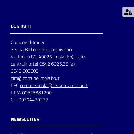
Patto
per
CONTATTI
la
lettura
Comune di Imola
Servizi Bibliotecari e archivistici
Via Emilia 80, 40026 Imola (Bo), Italia
Seguici
centralino: tel 0542.6026.36 fax
su
0542.602602
bim@comune.imola.bo.it
PEC
comune.imola@cert.provincia.bo.it
P.IVA 00523381200
C.F. 00794470377
NEWSLETTER