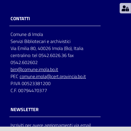
Patto
CONTATTI
per
la
Comune di Imola
lettura
Servizi Bibliotecari e archivistici
Via Emilia 80, 40026 Imola (Bo), Italia
centralino: tel 0542.6026.36 fax
Seguici
0542.602602
su
bim@comune.imola.bo.it
PEC
comune.imola@cert.provincia.bo.it
P.IVA 00523381200
C.F. 00794470377
NEWSLETTER
Iscriviti per avere aggiornamenti via email