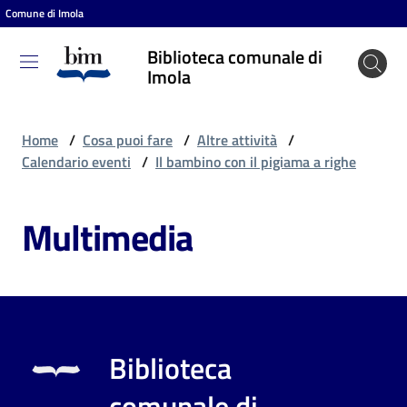
Comune di Imola
Vai al contenuto
Vai alla navigazione
Vai al footer
Biblioteca comunale di
Biblioteca
Imola
comunale
di Imola
Home
/
Cosa puoi fare
/
Altre attività
/
Calendario eventi
/
Il bambino con il pigiama a righe
Entra
Multimedia
Cosa
puoi
fare
Biblioteca
Scopri
comunale di