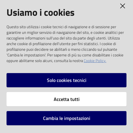
AMMINISTRAZIONE TRASPARENTE
Usiamo i cookies
Catalogo
on line
I dati personali pubblicati sono riutilizzabili
Questo sito utilizza i cookie tecnici di navigazione e di sessione per
solo alle condizioni previste dalla direttiva
Eventi
garantire un miglior servizio di navigazione del sito, e cookie analitici per
comunitaria 2003/98/CE e dal d.lgs. 36/2006
raccogliere informazioni sull'uso del sito da parte degli utenti. Utilizza
anche cookie di profilazione dell'utente per fini statistici. I cookie di
Chiedi al
SOCIAL
profilazione puoi decidere se abilitarli o meno cliccando sul pulsante
bibliotecario
'Cambia le impostazioni'. Per saperne di più su come disabilitare i cookie
oppure abilitarne solo alcuni, consulta la nostra
Cookie Policy.
Facebook
Youtube
Instagram
Avvisi
Solo cookies tecnici
Orari
Vai alla pagina
Accetta tutti
Privacy
Note legali
Cambia le impostazioni
Mappa del sito