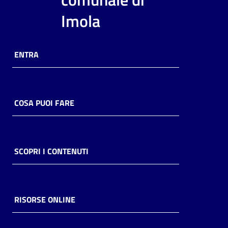
i
Imola
contenuti
ENTRA
Risorse
online
COSA PUOI FARE
Casa
SCOPRI I CONTENUTI
Piani
Archivio
storico
RISORSE ONLINE
Decentrate