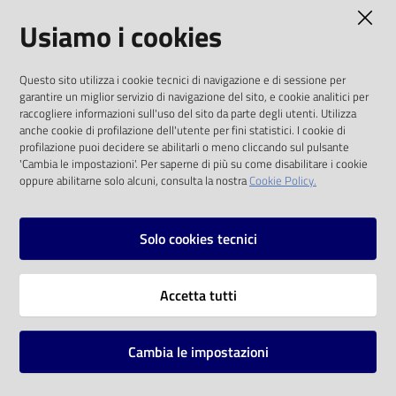
AMMINISTRAZIONE TRASPARENTE
Usiamo i cookies
Catalogo
on line
I dati personali pubblicati sono riutilizzabili
Questo sito utilizza i cookie tecnici di navigazione e di sessione per
solo alle condizioni previste dalla direttiva
Eventi
garantire un miglior servizio di navigazione del sito, e cookie analitici per
comunitaria 2003/98/CE e dal d.lgs. 36/2006
raccogliere informazioni sull'uso del sito da parte degli utenti. Utilizza
anche cookie di profilazione dell'utente per fini statistici. I cookie di
Chiedi al
SOCIAL
profilazione puoi decidere se abilitarli o meno cliccando sul pulsante
bibliotecario
'Cambia le impostazioni'. Per saperne di più su come disabilitare i cookie
oppure abilitarne solo alcuni, consulta la nostra
Cookie Policy.
Facebook
Youtube
Instagram
Avvisi
Solo cookies tecnici
Orari
Vai alla pagina
Accetta tutti
Privacy
Note legali
Cambia le impostazioni
Mappa del sito