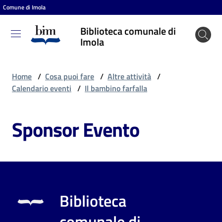
Comune di Imola
Vai al contenuto
Vai alla navigazione
Vai al footer
Biblioteca comunale di
Biblioteca
Imola
comunale
di Imola
Home
/
Cosa puoi fare
/
Altre attività
/
Calendario eventi
/
Il bambino farfalla
Entra
Sponsor Evento
Cosa
puoi
fare
Biblioteca
Scopri
comunale di