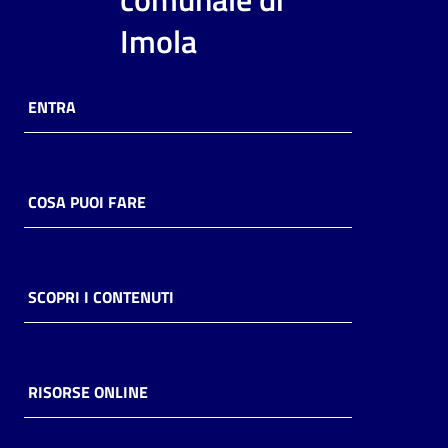
i
Imola
contenuti
ENTRA
Risorse
online
COSA PUOI FARE
Casa
SCOPRI I CONTENUTI
Piani
Archivio
storico
RISORSE ONLINE
Decentrate