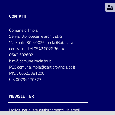
Patto
CONTATTI
per
la
Comune di Imola
lettura
Servizi Bibliotecari e archivistici
Via Emilia 80, 40026 Imola (Bo), Italia
centralino: tel 0542.6026.36 fax
Seguici
0542.602602
su
bim@comune.imola.bo.it
PEC
comune.imola@cert.provincia.bo.it
P.IVA 00523381200
C.F. 00794470377
NEWSLETTER
Iscriviti per avere aggiornamenti via email