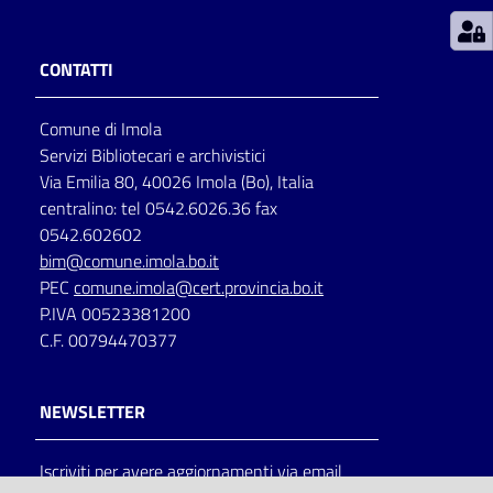
Patto
CONTATTI
per
la
Comune di Imola
lettura
Servizi Bibliotecari e archivistici
Via Emilia 80, 40026 Imola (Bo), Italia
centralino: tel 0542.6026.36 fax
Seguici
0542.602602
su
bim@comune.imola.bo.it
PEC
comune.imola@cert.provincia.bo.it
P.IVA 00523381200
C.F. 00794470377
NEWSLETTER
Iscriviti per avere aggiornamenti via email