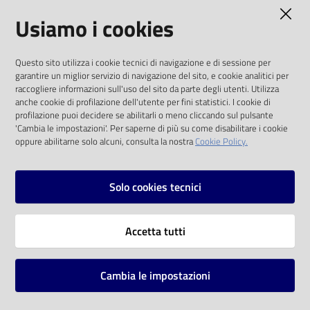
AMMINISTRAZIONE TRASPARENTE
Usiamo i cookies
Catalogo
on line
I dati personali pubblicati sono riutilizzabili
Questo sito utilizza i cookie tecnici di navigazione e di sessione per
solo alle condizioni previste dalla direttiva
Eventi
garantire un miglior servizio di navigazione del sito, e cookie analitici per
comunitaria 2003/98/CE e dal d.lgs. 36/2006
raccogliere informazioni sull'uso del sito da parte degli utenti. Utilizza
anche cookie di profilazione dell'utente per fini statistici. I cookie di
Chiedi al
SOCIAL
profilazione puoi decidere se abilitarli o meno cliccando sul pulsante
bibliotecario
'Cambia le impostazioni'. Per saperne di più su come disabilitare i cookie
oppure abilitarne solo alcuni, consulta la nostra
Cookie Policy.
Facebook
Youtube
Instagram
Avvisi
Solo cookies tecnici
Orari
Vai alla pagina
Accetta tutti
Privacy
Note legali
Cambia le impostazioni
Mappa del sito