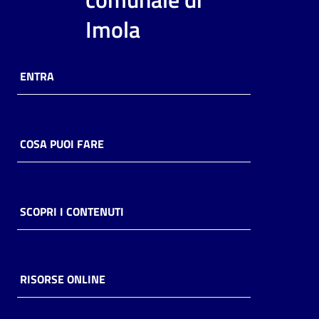
i
Imola
contenuti
ENTRA
Risorse
online
COSA PUOI FARE
Casa
SCOPRI I CONTENUTI
Piani
Archivio
storico
RISORSE ONLINE
Decentrate