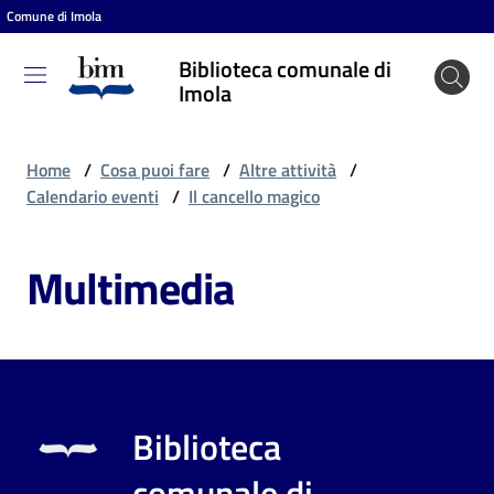
Comune di Imola
Vai al contenuto
Vai alla navigazione
Vai al footer
Biblioteca comunale di
Biblioteca
Imola
comunale
di Imola
Home
/
Cosa puoi fare
/
Altre attività
/
Calendario eventi
/
Il cancello magico
Entra
Multimedia
Cosa
puoi
fare
Biblioteca
Scopri
comunale di