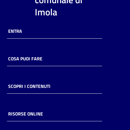
i
Imola
contenuti
ENTRA
Risorse
online
COSA PUOI FARE
Casa
SCOPRI I CONTENUTI
Piani
Archivio
storico
RISORSE ONLINE
Decentrate