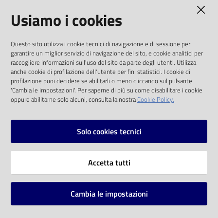
AMMINISTRAZIONE TRASPARENTE
Usiamo i cookies
Catalogo
on line
I dati personali pubblicati sono riutilizzabili
Questo sito utilizza i cookie tecnici di navigazione e di sessione per
solo alle condizioni previste dalla direttiva
Eventi
garantire un miglior servizio di navigazione del sito, e cookie analitici per
comunitaria 2003/98/CE e dal d.lgs. 36/2006
raccogliere informazioni sull'uso del sito da parte degli utenti. Utilizza
anche cookie di profilazione dell'utente per fini statistici. I cookie di
Chiedi al
SOCIAL
profilazione puoi decidere se abilitarli o meno cliccando sul pulsante
bibliotecario
'Cambia le impostazioni'. Per saperne di più su come disabilitare i cookie
oppure abilitarne solo alcuni, consulta la nostra
Cookie Policy.
Facebook
Youtube
Instagram
Avvisi
Solo cookies tecnici
Orari
Vai alla pagina
Accetta tutti
Privacy
Note legali
Cambia le impostazioni
Mappa del sito