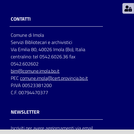
Patto
CONTATTI
per
la
Comune di Imola
lettura
Servizi Bibliotecari e archivistici
Via Emilia 80, 40026 Imola (Bo), Italia
centralino: tel 0542.6026.36 fax
Seguici
0542.602602
su
bim@comune.imola.bo.it
PEC
comune.imola@cert.provincia.bo.it
P.IVA 00523381200
C.F. 00794470377
NEWSLETTER
Iscriviti per avere aggiornamenti via email