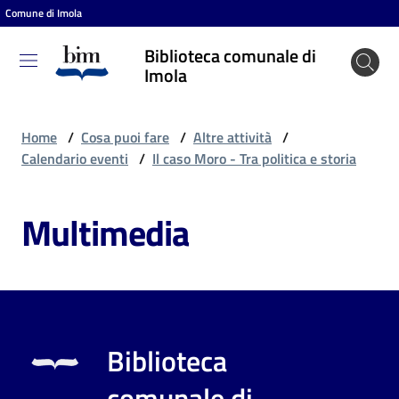
Comune di Imola
Vai al contenuto
Vai alla navigazione
Vai al footer
Biblioteca comunale di
Biblioteca
Imola
comunale
di Imola
Home
/
Cosa puoi fare
/
Altre attività
/
Calendario eventi
/
Il caso Moro - Tra politica e storia
Entra
Multimedia
Cosa
puoi
fare
Biblioteca
Scopri
comunale di