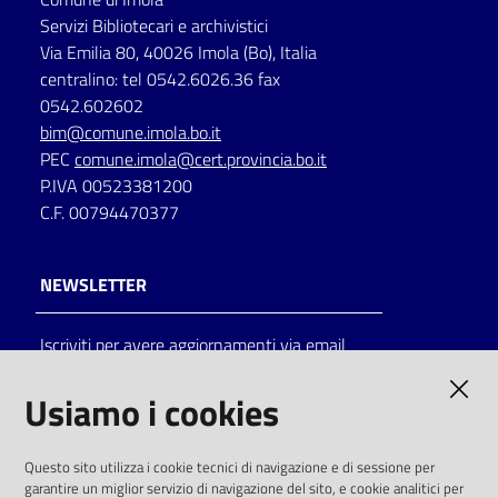
Servizi Bibliotecari e archivistici
Via Emilia 80, 40026 Imola (Bo), Italia
centralino: tel 0542.6026.36 fax
0542.602602
bim@comune.imola.bo.it
PEC
comune.imola@cert.provincia.bo.it
P.IVA 00523381200
C.F. 00794470377
NEWSLETTER
Iscriviti per avere aggiornamenti via email
AMMINISTRAZIONE TRASPARENTE
Usiamo i cookies
I dati personali pubblicati sono riutilizzabili
Questo sito utilizza i cookie tecnici di navigazione e di sessione per
solo alle condizioni previste dalla direttiva
garantire un miglior servizio di navigazione del sito, e cookie analitici per