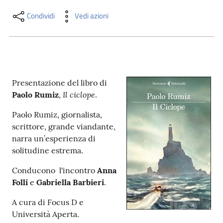
i
contenuti
Condividi
Vedi azioni
Risorse
online
Presentazione del libro di
Il ciclope
Paolo Rumiz
,
.
Paolo Rumiz, giornalista,
scrittore, grande viandante,
narra un’esperienza di
Casa
solitudine estrema.
Piani
Conducono l'incontro
Anna
Archivio
Folli
e
Gabriella Barbieri
.
storico
A cura di Focus D e
Università Aperta.
Decentrate