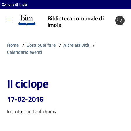
Comune di Imola
Vai al contenuto
Vai alla navigazione
Vai al footer
Biblioteca comunale di
Biblioteca
Imola
comunale
di Imola
Home
/
Cosa puoi fare
/
Altre attività
/
Calendario eventi
Entra
Il ciclope
Salta al contenuto
Cosa
puoi
17-02-2016
fare
Incontro con Paolo Rumiz
Scopri