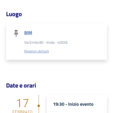
Luogo
Patto
per
la
lettura
BIM
Via Emilia 80 - Imola - 40026
Maggiori dettagli
Seguici
su
Date e orari
17
19:30 -
Inizio evento
FEBBRAIO