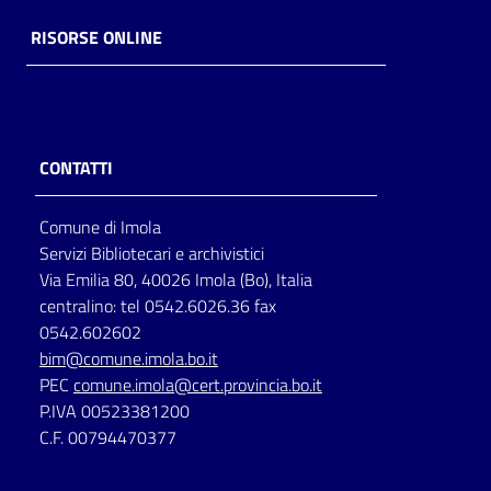
RISORSE ONLINE
CONTATTI
Comune di Imola
Servizi Bibliotecari e archivistici
Via Emilia 80, 40026 Imola (Bo), Italia
centralino: tel 0542.6026.36 fax
0542.602602
bim@comune.imola.bo.it
PEC
comune.imola@cert.provincia.bo.it
P.IVA 00523381200
C.F. 00794470377