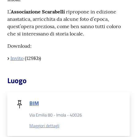
Catalogo
L’
Associazione Scarabelli
ripropone in edizione
on line
anastatica, arricchita da alcune foto d’epoca,
quest’opera preziosa, come ben sanno tutti coloro
Eventi
che si interessano di storia locale.
Download:
Chiedi al
bibliotecario
›
Invito
(129Kb)
Avvisi
Luogo
Orari
BIM
Via Emilia 80 - Imola - 40026
Maggiori dettagli