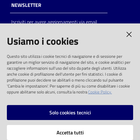
NEWSLETTER
Iscriviti per avere aggiornamenti via email
AMMINISTRAZIONE TRASPARENTE
Usiamo i cookies
I dati personali pubblicati sono riutilizzabili
Questo sito utilizza i cookie tecnici di navigazione e di sessione per
solo alle condizioni previste dalla direttiva
garantire un miglior servizio di navigazione del sito, e cookie analitici per
comunitaria 2003/98/CE e dal d.lgs. 36/2006
raccogliere informazioni sull'uso del sito da parte degli utenti. Utilizza
anche cookie di profilazione dell'utente per fini statistici. I cookie di
SOCIAL
profilazione puoi decidere se abilitarli o meno cliccando sul pulsante
'Cambia le impostazioni'. Per saperne di più su come disabilitare i cookie
oppure abilitarne solo alcuni, consulta la nostra
Cookie Policy.
Facebook
Youtube
Instagram
Solo cookies tecnici
Vai alla pagina
Accetta tutti
Privacy