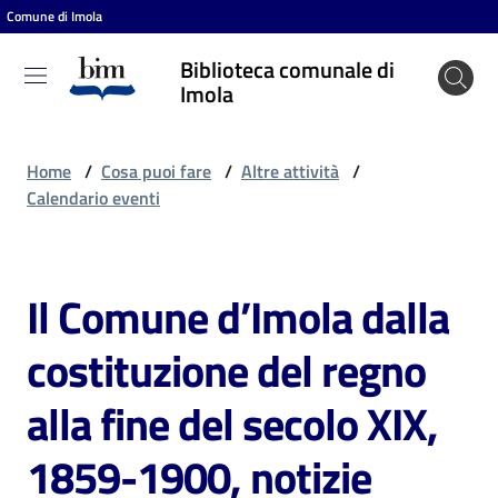
Comune di Imola
Vai al contenuto
Vai alla navigazione
Vai al footer
Biblioteca comunale di
Biblioteca
Imola
comunale
di Imola
Home
/
Cosa puoi fare
/
Altre attività
/
Calendario eventi
Entra
Il Comune d’Imola dalla
Salta al contenuto
Cosa
costituzione del regno
puoi
fare
alla fine del secolo XIX,
1859-1900, notizie
Scopri