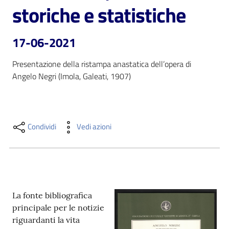
i
storiche e statistiche
contenuti
17-06-2021
Risorse
Presentazione della ristampa anastatica dell’opera di 
online
Angelo Negri (Imola, Galeati, 1907)
Condividi
Vedi azioni
Casa
Piani
Archivio
La fonte bibliografica
storico
principale per le notizie
riguardanti la vita
Decentrate