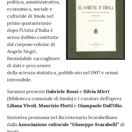
politica, amministrativa,
economica, sociale e
Patto
culturale di Imola nel
per
primo quarantennio
la
dopo l’Unità d’Italia è
lettura
senza dubbio costituita
dal corposo volume di
Angelo Negri,
formidabile raccoglitore
Seguici
di dati e precursore
su
della scienza statistica, pubblicato nel 1907 e ormai
introvabile.
Saranno presenti
Gabriele Rossi
e
Silvia Mirri
(Biblioteca comunale di Imola) e i curatori dell’opera
Liliana Vivoli
,
Maurizio Flutti
e
Giampaolo Dall’Olio
.
Iniziativa promossa nel Bicentenario Scarabelliano
dalla
Associazione culturale “Giuseppe Scarabelli”
di
Imola.