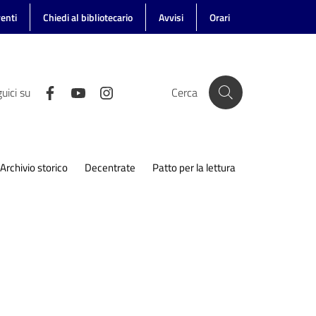
enti
Chiedi al bibliotecario
Avvisi
Orari
uici su
Cerca
Archivio storico
Decentrate
Patto per la lettura