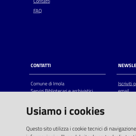
Contatti
FAQ
CONTATTI
NEWSLE
Comune di Imola
Iscriviti
Servizi Bibliotecari e archivistici
email
Via Emilia 80, 40026 Imola (Bo),
Italia
Usiamo i cookies
centralino: tel 0542.6026.36 fax
0542.602602
bim@comune.imola.bo.it
Questo sito utilizza i cookie tecnici di navigazione
PEC