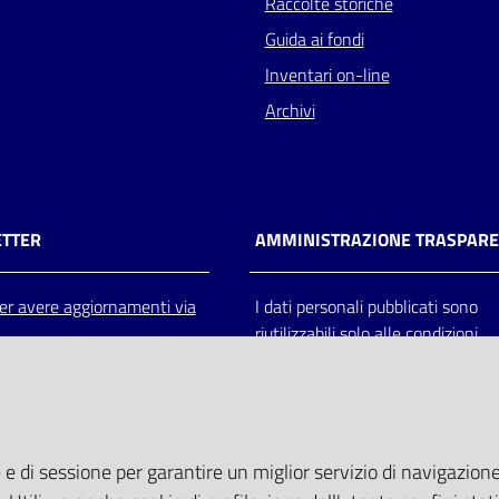
Raccolte storiche
Guida ai fondi
Inventari on-line
Archivi
TTER
AMMINISTRAZIONE TRASPAR
 per avere aggiornamenti via
I dati personali pubblicati sono
riutilizzabili solo alle condizioni
previste dalla direttiva comunitar
2003/98/CE e dal d.lgs. 36/200
 e di sessione per garantire un miglior servizio di navigazione 