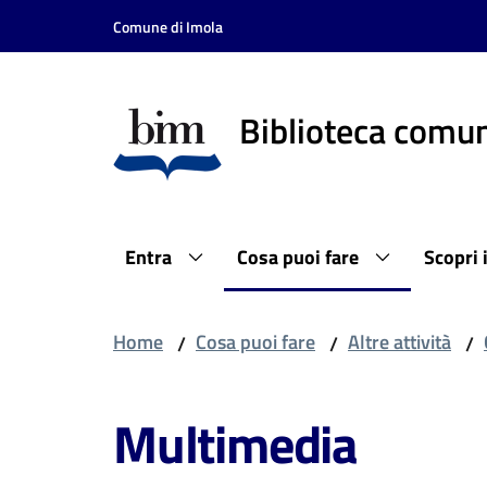
Vai al contenuto
Vai alla navigazione
Vai al footer
Comune di Imola
Biblioteca comun
Entra
Cosa puoi fare
Scopri 
Home
Cosa puoi fare
Altre attività
/
/
/
Multimedia