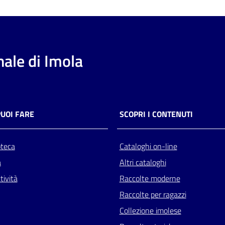
ale di Imola
PUOI FARE
SCOPRI I CONTENUTI
oteca
Cataloghi on-line
a
Altri cataloghi
tività
Raccolte moderne
Raccolte per ragazzi
Collezione imolese