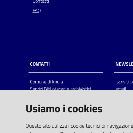
Contatti
FAQ
CONTATTI
NEWSLE
Comune di Imola
Iscriviti
Servizi Bibliotecari e archivistici
email
Via Emilia 80, 40026 Imola (Bo),
Italia
Usiamo i cookies
centralino: tel 0542.6026.36 fax
0542.602602
bim@comune.imola.bo.it
Questo sito utilizza i cookie tecnici di navigazione
PEC