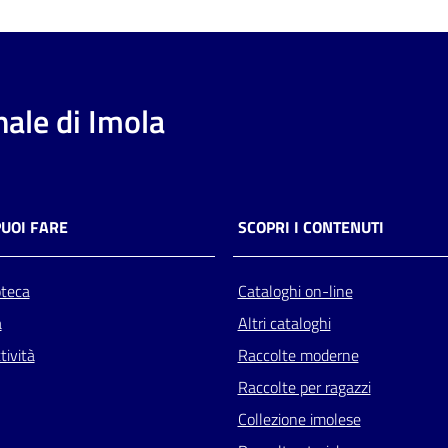
ale di Imola
PUOI FARE
SCOPRI I CONTENUTI
oteca
Cataloghi on-line
a
Altri cataloghi
tività
Raccolte moderne
Raccolte per ragazzi
Collezione imolese