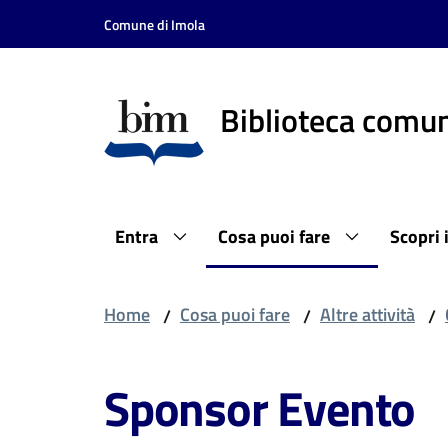
Vai al contenuto
Vai alla navigazione
Vai al footer
Comune di Imola
Biblioteca comun
Entra
Cosa puoi fare
Scopri 
Home
Cosa puoi fare
Altre attività
/
/
/
Sponsor Evento