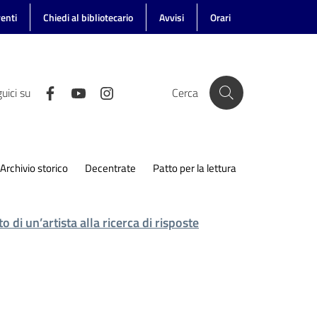
enti
Chiedi al bibliotecario
Avvisi
Orari
uici su
Cerca
Archivio storico
Decentrate
Patto per la lettura
 di un’artista alla ricerca di risposte