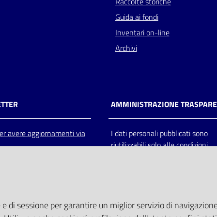
Raccolte storiche
Guida ai fondi
Inventari on-line
Archivi
TTER
AMMINISTRAZIONE TRASPAR
 per avere aggiornamenti via
I dati personali pubblicati sono
riutilizzabili solo alle condizioni
previste dalla direttiva comunitar
2003/98/CE e dal d.lgs. 36/200
 e di sessione per garantire un miglior servizio di navigazione 