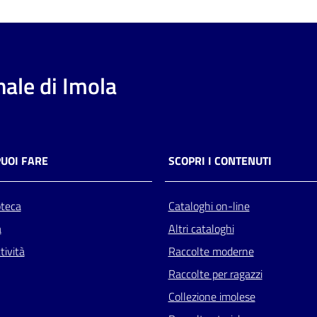
ale di Imola
PUOI FARE
SCOPRI I CONTENUTI
oteca
Cataloghi on-line
a
Altri cataloghi
tività
Raccolte moderne
Raccolte per ragazzi
Collezione imolese