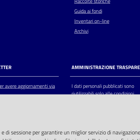
Raccolte storiche
Guida ai fondi
Inventari on-line
Archivi
TTER
AMMINISTRAZIONE TRASPAR
 per avere aggiornamenti via
I dati personali pubblicati sono
riutilizzabili solo alle condizioni
previste dalla direttiva comunitar
2003/98/CE e dal d.lgs. 36/200
 e di sessione per garantire un miglior servizio di navigazione 