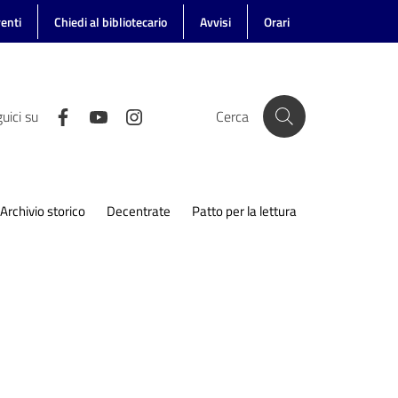
enti
Chiedi al bibliotecario
Avvisi
Orari
uici su
Cerca
Archivio storico
Decentrate
Patto per la lettura