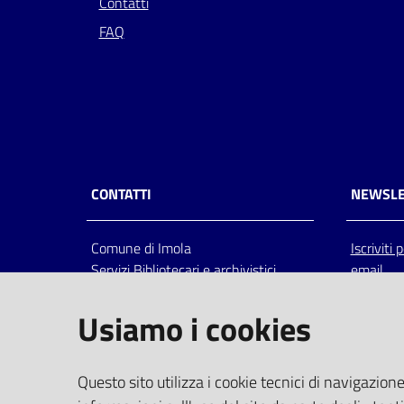
Contatti
FAQ
CONTATTI
NEWSLE
Comune di Imola
Iscriviti
Servizi Bibliotecari e archivistici
email
Via Emilia 80, 40026 Imola (Bo),
Italia
Usiamo i cookies
centralino: tel 0542.6026.36 fax
0542.602602
bim@comune.imola.bo.it
Questo sito utilizza i cookie tecnici di navigazione
PEC