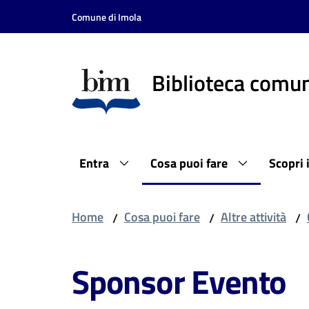
Vai al contenuto
Vai alla navigazione
Vai al footer
Comune di Imola
Biblioteca comun
Entra
Cosa puoi fare
Scopri 
Home
Cosa puoi fare
Altre attività
/
/
/
Sponsor Evento