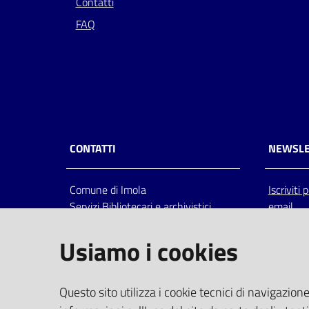
Contatti
FAQ
CONTATTI
NEWSLE
Comune di Imola
Iscriviti
Servizi Bibliotecari e archivistici
email
Via Emilia 80, 40026 Imola (Bo),
Italia
Usiamo i cookies
centralino: tel 0542.6026.36 fax
0542.602602
bim@comune.imola.bo.it
Questo sito utilizza i cookie tecnici di navigazione
PEC