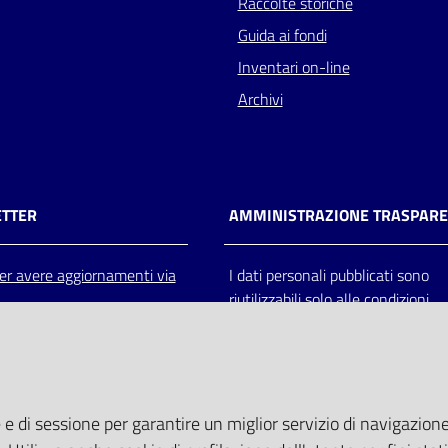
Raccolte storiche
Guida ai fondi
Inventari on-line
Archivi
TTER
AMMINISTRAZIONE TRASPAR
 per avere aggiornamenti via
I dati personali pubblicati sono
riutilizzabili solo alle condizioni
previste dalla direttiva comunitar
2003/98/CE e dal d.lgs. 36/200
 e di sessione per garantire un miglior servizio di navigazione 