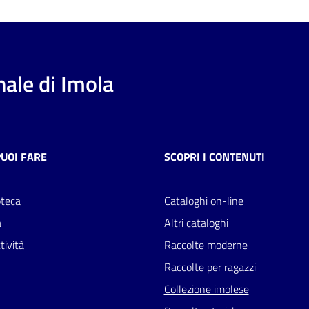
ale di Imola
PUOI FARE
SCOPRI I CONTENUTI
oteca
Cataloghi on-line
a
Altri cataloghi
tività
Raccolte moderne
Raccolte per ragazzi
Collezione imolese