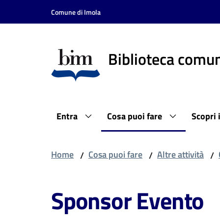
Vai al contenuto
Vai alla navigazione
Vai al footer
Comune di Imola
Biblioteca comun
Entra
Cosa puoi fare
Scopri 
Home
Cosa puoi fare
Altre attività
/
/
/
Sponsor Evento