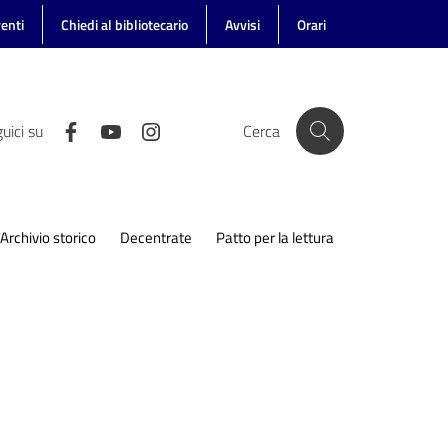
enti
Chiedi al bibliotecario
Avvisi
Orari
uici su
Cerca
Archivio storico
Decentrate
Patto per la lettura