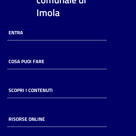
i
Imola
contenuti
ENTRA
Risorse
online
COSA PUOI FARE
Casa
SCOPRI I CONTENUTI
Piani
Archivio
storico
RISORSE ONLINE
Decentrate