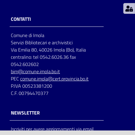
Patto
CONTATTI
per
la
Comune di Imola
lettura
Servizi Bibliotecari e archivistici
Via Emilia 80, 40026 Imola (Bo), Italia
centralino: tel 0542.6026.36 fax
Seguici
0542.602602
su
bim@comune.imola.bo.it
PEC
comune.imola@cert.provincia.bo.it
P.IVA 00523381200
C.F. 00794470377
NEWSLETTER
Iscriviti per avere aggiornamenti via email