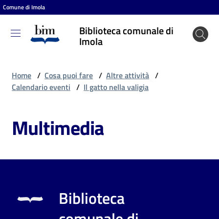
Comune di Imola
Vai al contenuto
Vai alla navigazione
Vai al footer
Biblioteca comunale di
Biblioteca
Imola
comunale
di Imola
Home
/
Cosa puoi fare
/
Altre attività
/
Calendario eventi
/
Il gatto nella valigia
Entra
Multimedia
Cosa
puoi
fare
Biblioteca
Scopri
comunale di