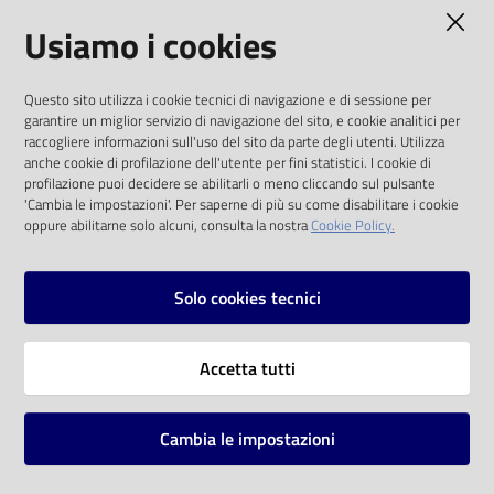
AMMINISTRAZIONE TRASPARENTE
Usiamo i cookies
Catalogo
on line
I dati personali pubblicati sono riutilizzabili
Questo sito utilizza i cookie tecnici di navigazione e di sessione per
solo alle condizioni previste dalla direttiva
Eventi
garantire un miglior servizio di navigazione del sito, e cookie analitici per
comunitaria 2003/98/CE e dal d.lgs. 36/2006
raccogliere informazioni sull'uso del sito da parte degli utenti. Utilizza
anche cookie di profilazione dell'utente per fini statistici. I cookie di
Chiedi al
SOCIAL
profilazione puoi decidere se abilitarli o meno cliccando sul pulsante
bibliotecario
'Cambia le impostazioni'. Per saperne di più su come disabilitare i cookie
oppure abilitarne solo alcuni, consulta la nostra
Cookie Policy.
Facebook
Youtube
Instagram
Avvisi
Solo cookies tecnici
Orari
Vai alla pagina
Accetta tutti
Privacy
Note legali
Cambia le impostazioni
Mappa del sito