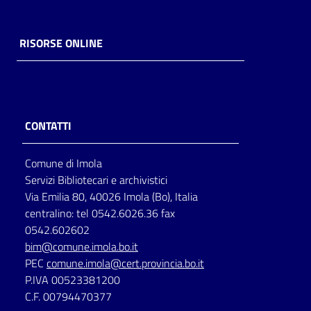
RISORSE ONLINE
CONTATTI
Comune di Imola
Servizi Bibliotecari e archivistici
Via Emilia 80, 40026 Imola (Bo), Italia
centralino: tel 0542.6026.36 fax
0542.602602
bim@comune.imola.bo.it
PEC
comune.imola@cert.provincia.bo.it
P.IVA 00523381200
C.F. 00794470377