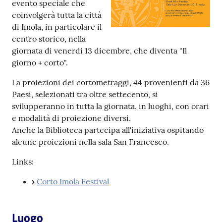
evento speciale che
coinvolgerà tutta la città
Patto
di Imola, in particolare il
per
centro storico, nella
la
giornata di venerdì 13 dicembre, che diventa "Il
lettura
giorno + corto".
La proiezioni dei cortometraggi, 44 provenienti da 36
Paesi, selezionati tra oltre settecento, si
Seguici
svilupperanno in tutta la giornata, in luoghi, con orari
su
e modalità di proiezione diversi.
Anche la Biblioteca partecipa all'iniziativa ospitando
alcune proiezioni nella sala San Francesco.
Links:
›
Corto Imola Festival
Luogo