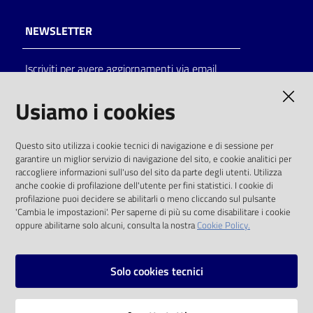
NEWSLETTER
Iscriviti per avere aggiornamenti via email
AMMINISTRAZIONE TRASPARENTE
Usiamo i cookies
I dati personali pubblicati sono riutilizzabili
Questo sito utilizza i cookie tecnici di navigazione e di sessione per
solo alle condizioni previste dalla direttiva
garantire un miglior servizio di navigazione del sito, e cookie analitici per
comunitaria 2003/98/CE e dal d.lgs. 36/2006
raccogliere informazioni sull'uso del sito da parte degli utenti. Utilizza
anche cookie di profilazione dell'utente per fini statistici. I cookie di
SOCIAL
profilazione puoi decidere se abilitarli o meno cliccando sul pulsante
'Cambia le impostazioni'. Per saperne di più su come disabilitare i cookie
oppure abilitarne solo alcuni, consulta la nostra
Cookie Policy.
Facebook
Youtube
Instagram
Solo cookies tecnici
Vai alla pagina