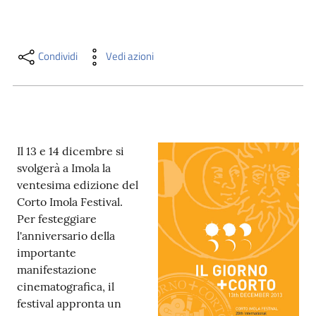
i
contenuti
Condividi
Vedi azioni
Risorse
online
Il 13 e 14 dicembre si
svolgerà a Imola la
ventesima edizione del
Corto Imola Festival.
Casa
Per festeggiare
Piani
l'anniversario della
importante
Archivio
manifestazione
storico
cinematografica, il
festival appronta un
Decentrate