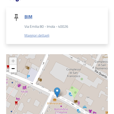
Catalogo
on line
BIM
Via Emilia 80 - Imola - 40026
Eventi
Maggiori dettagli
Chiedi al
bibliotecario
Avvisi
+
−
Orari