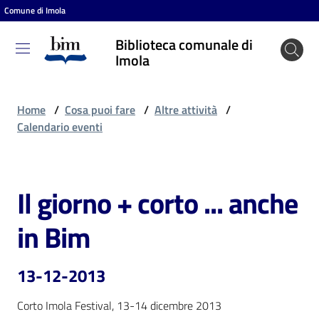
Comune di Imola
Vai al contenuto
Vai alla navigazione
Vai al footer
Biblioteca comunale di
Biblioteca
Imola
comunale
di Imola
Home
/
Cosa puoi fare
/
Altre attività
/
Calendario eventi
Entra
Il giorno + corto ... anche
Salta al contenuto
Cosa
in Bim
puoi
fare
13-12-2013
Corto Imola Festival, 13-14 dicembre 2013
Scopri