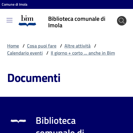
Comune di Imola
Vai al contenuto
Vai alla navigazione
Vai al footer
Biblioteca comunale di
Biblioteca
Imola
comunale
di Imola
Home
/
Cosa puoi fare
/
Altre attività
/
Calendario eventi
/
Il giorno + corto ... anche in Bim
Entra
Documenti
Cosa
puoi
fare
Biblioteca
Scopri
comunale di