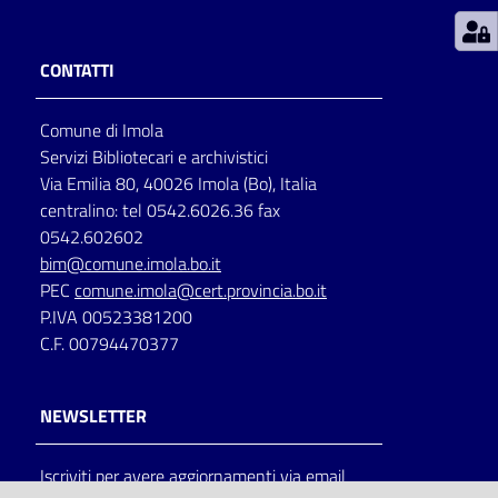
Patto
CONTATTI
per
la
Comune di Imola
lettura
Servizi Bibliotecari e archivistici
Via Emilia 80, 40026 Imola (Bo), Italia
centralino: tel 0542.6026.36 fax
Seguici
0542.602602
su
bim@comune.imola.bo.it
PEC
comune.imola@cert.provincia.bo.it
P.IVA 00523381200
C.F. 00794470377
NEWSLETTER
Iscriviti per avere aggiornamenti via email