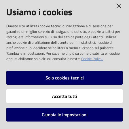
AMMINISTRAZIONE TRASPARENTE
Usiamo i cookies
Catalogo
on line
I dati personali pubblicati sono riutilizzabili
Questo sito utilizza i cookie tecnici di navigazione e di sessione per
solo alle condizioni previste dalla direttiva
Eventi
garantire un miglior servizio di navigazione del sito, e cookie analitici per
comunitaria 2003/98/CE e dal d.lgs. 36/2006
raccogliere informazioni sull'uso del sito da parte degli utenti. Utilizza
anche cookie di profilazione dell'utente per fini statistici. I cookie di
Chiedi al
SOCIAL
profilazione puoi decidere se abilitarli o meno cliccando sul pulsante
bibliotecario
'Cambia le impostazioni'. Per saperne di più su come disabilitare i cookie
oppure abilitarne solo alcuni, consulta la nostra
Cookie Policy.
Facebook
Youtube
Instagram
Avvisi
Solo cookies tecnici
Orari
Vai alla pagina
Accetta tutti
Privacy
Note legali
Cambia le impostazioni
Mappa del sito