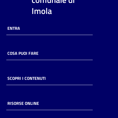
i
Imola
contenuti
ENTRA
Risorse
online
COSA PUOI FARE
Casa
SCOPRI I CONTENUTI
Piani
Archivio
storico
RISORSE ONLINE
Decentrate