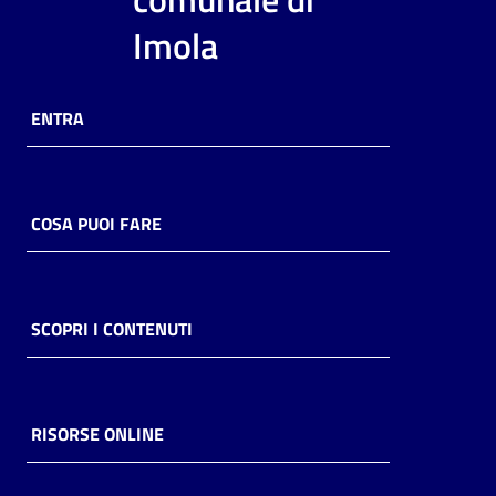
i
Imola
contenuti
ENTRA
Risorse
online
COSA PUOI FARE
Casa
SCOPRI I CONTENUTI
Piani
Archivio
storico
RISORSE ONLINE
Decentrate