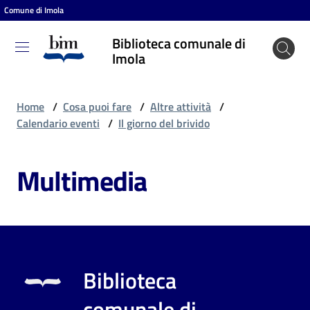
Comune di Imola
Vai al contenuto
Vai alla navigazione
Vai al footer
Biblioteca comunale di
Biblioteca
Imola
comunale
di Imola
Home
/
Cosa puoi fare
/
Altre attività
/
Calendario eventi
/
Il giorno del brivido
Entra
Multimedia
Cosa
puoi
fare
Biblioteca
Scopri
comunale di