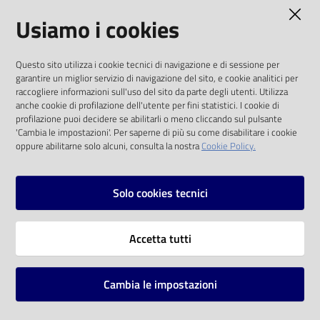
AMMINISTRAZIONE TRASPARENTE
Usiamo i cookies
Catalogo
on line
I dati personali pubblicati sono riutilizzabili
Questo sito utilizza i cookie tecnici di navigazione e di sessione per
solo alle condizioni previste dalla direttiva
Eventi
garantire un miglior servizio di navigazione del sito, e cookie analitici per
comunitaria 2003/98/CE e dal d.lgs. 36/2006
raccogliere informazioni sull'uso del sito da parte degli utenti. Utilizza
anche cookie di profilazione dell'utente per fini statistici. I cookie di
Chiedi al
SOCIAL
profilazione puoi decidere se abilitarli o meno cliccando sul pulsante
bibliotecario
'Cambia le impostazioni'. Per saperne di più su come disabilitare i cookie
oppure abilitarne solo alcuni, consulta la nostra
Cookie Policy.
Facebook
Youtube
Instagram
Avvisi
Solo cookies tecnici
Orari
Vai alla pagina
Accetta tutti
Privacy
Note legali
Cambia le impostazioni
Mappa del sito