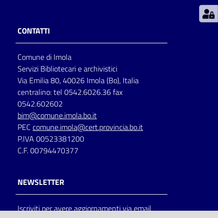
Patto
CONTATTI
per
la
Comune di Imola
lettura
Servizi Bibliotecari e archivistici
Via Emilia 80, 40026 Imola (Bo), Italia
centralino: tel 0542.6026.36 fax
Seguici
0542.602602
su
bim@comune.imola.bo.it
PEC
comune.imola@cert.provincia.bo.it
P.IVA 00523381200
C.F. 00794470377
NEWSLETTER
Iscriviti per avere aggiornamenti via email