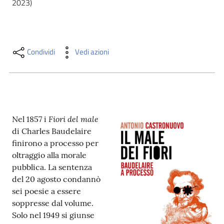
2023)
i
contenuti
Condividi
Vedi azioni
Risorse
online
Fiori del male
Nel 1857 i
di Charles Baudelaire
finirono a processo per
Casa
oltraggio alla morale
Piani
pubblica. La sentenza
del 20 agosto condannò
Archivio
sei poesie a essere
storico
soppresse dal volume.
Solo nel 1949 si giunse
Decentrate