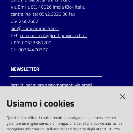
Via Emilia 80, 40026 Imola (Bo), Italia
centralino: tel 0542.6026.36 fax
0542.602602
bim@comune.imola.bo.it
PEC
comune.imola@cert.provincia.bo.it
P.IVA 00523381200
C.F. 00794470377
NEWSLETTER
Iscriviti per avere aggiornamenti via email
AMMINISTRAZIONE TRASPARENTE
Usiamo i cookies
I dati personali pubblicati sono riutilizzabili
Questo sito utilizza i cookie tecnici di navigazione e di sessione per
solo alle condizioni previste dalla direttiva
garantire un miglior servizio di navigazione del sito, e cookie analitici per
comunitaria 2003/98/CE e dal d.lgs. 36/2006
raccogliere informazioni sull'uso del sito da parte degli utenti. Utilizza