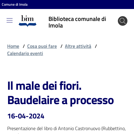
Comune di Imola
Vai al contenuto
Vai alla navigazione
Vai al footer
Biblioteca comunale di
Biblioteca
Imola
comunale
di Imola
Home
/
Cosa puoi fare
/
Altre attività
/
Calendario eventi
Entra
Il male dei fiori.
Salta al contenuto
Cosa
Baudelaire a processo
puoi
fare
16-04-2024
Presentazione del libro di Antonio Castronuovo (Rubbettino, 
Scopri