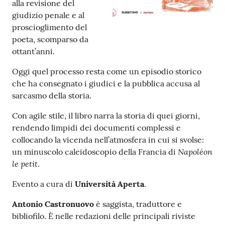
alla revisione del
giudizio penale e al
Patto
proscioglimento del
per
poeta, scomparso da
la
ottant’anni.
lettura
Oggi quel processo resta come un episodio storico
che ha consegnato i giudici e la pubblica accusa al
sarcasmo della storia.
Seguici
Con agile stile, il libro narra la storia di quei giorni,
su
rendendo limpidi dei documenti complessi e
collocando la vicenda nell’atmosfera in cui si svolse:
Napoléon
un minuscolo caleidoscopio della Francia di
le petit
.
Evento a cura di
Università Aperta
.
Antonio Castronuovo
è saggista, traduttore e
bibliofilo. È nelle redazioni delle principali riviste