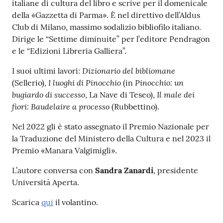
italiane di cultura del libro e scrive per il domenicale
della «Gazzetta di Parma». È nel direttivo dell’Aldus
Catalogo
Club di Milano, massimo sodalizio bibliofilo italiano.
on line
Dirige le “Settime diminuite” per l’editore Pendragon
e le “Edizioni Libreria Galliera”.
Eventi
Dizionario del bibliomane
I suoi ultimi lavori:
Chiedi al
I luoghi di Pinocchio
Pinocchio: un
(Sellerio),
(in
bibliotecario
bugiardo di successo
Il male dei
, La Nave di Teseo),
fiori: Baudelaire a processo
(Rubbettino).
Avvisi
Nel 2022 gli è stato assegnato il Premio Nazionale per
la Traduzione del Ministero della Cultura e nel 2023 il
Orari
Premio «Manara Valgimigli».
L’autore conversa con
Sandra Zanardi
, presidente
Università Aperta.
Scarica
qui
il volantino.