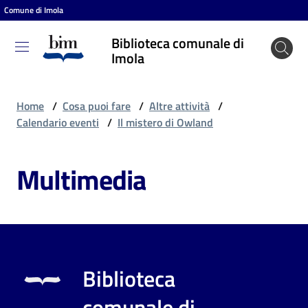
Comune di Imola
Vai al contenuto
Vai alla navigazione
Vai al footer
Biblioteca comunale di
Biblioteca
Imola
comunale
di Imola
Home
/
Cosa puoi fare
/
Altre attività
/
Calendario eventi
/
Il mistero di Owland
Entra
Multimedia
Cosa
puoi
fare
Biblioteca
Scopri
comunale di