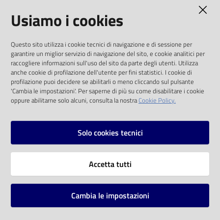
AMMINISTRAZIONE TRASPARENTE
Usiamo i cookies
Catalogo
on line
I dati personali pubblicati sono riutilizzabili
Questo sito utilizza i cookie tecnici di navigazione e di sessione per
solo alle condizioni previste dalla direttiva
Eventi
garantire un miglior servizio di navigazione del sito, e cookie analitici per
comunitaria 2003/98/CE e dal d.lgs. 36/2006
raccogliere informazioni sull'uso del sito da parte degli utenti. Utilizza
anche cookie di profilazione dell'utente per fini statistici. I cookie di
Chiedi al
SOCIAL
profilazione puoi decidere se abilitarli o meno cliccando sul pulsante
bibliotecario
'Cambia le impostazioni'. Per saperne di più su come disabilitare i cookie
oppure abilitarne solo alcuni, consulta la nostra
Cookie Policy.
Facebook
Youtube
Instagram
Avvisi
Solo cookies tecnici
Orari
Vai alla pagina
Accetta tutti
Privacy
Note legali
Cambia le impostazioni
Mappa del sito