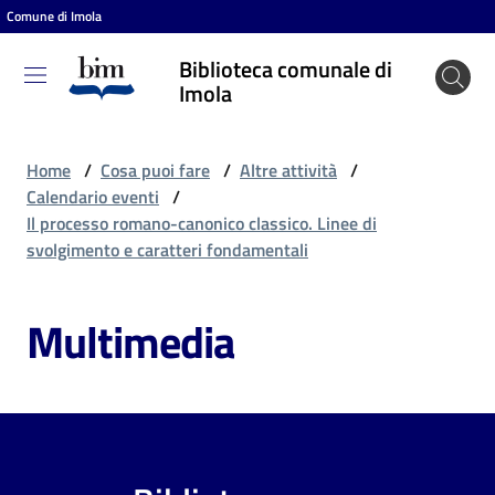
Comune di Imola
Vai al contenuto
Vai alla navigazione
Vai al footer
Biblioteca comunale di
Biblioteca
Imola
comunale
di Imola
Home
/
Cosa puoi fare
/
Altre attività
/
Calendario eventi
/
Il processo romano-canonico classico. Linee di
Entra
svolgimento e caratteri fondamentali
Multimedia
Cosa
puoi
fare
Scopri