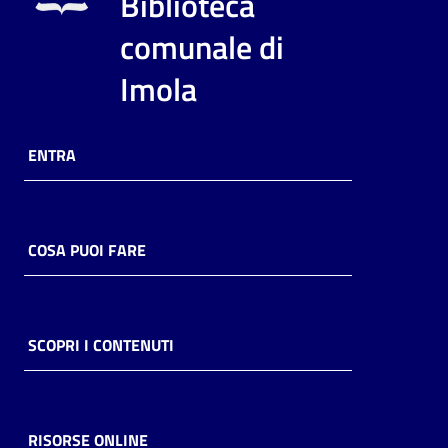
Biblioteca
i
contenuti
comunale di
Imola
Risorse
online
ENTRA
COSA PUOI FARE
Casa
Piani
SCOPRI I CONTENUTI
Archivio
storico
RISORSE ONLINE
Decentrate