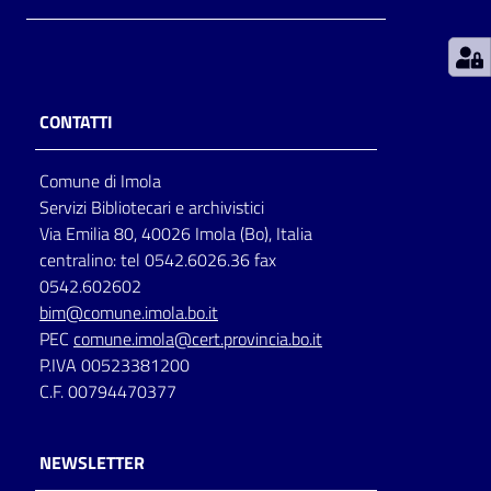
Patto
per
la
CONTATTI
lettura
Comune di Imola
Servizi Bibliotecari e archivistici
Seguici
Via Emilia 80, 40026 Imola (Bo), Italia
su
centralino: tel 0542.6026.36 fax
0542.602602
bim@comune.imola.bo.it
PEC
comune.imola@cert.provincia.bo.it
P.IVA 00523381200
C.F. 00794470377
NEWSLETTER