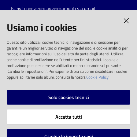
Iscriviti per avere aggiornamenti via email
Catalogo
on line
AMMINISTRAZIONE TRASPARENTE
Usiamo i cookies
Eventi
I dati personali pubblicati sono riutilizzabili
Questo sito utilizza i cookie tecnici di navigazione e di sessione per
solo alle condizioni previste dalla direttiva
garantire un miglior servizio di navigazione del sito, e cookie analitici per
Chiedi al
comunitaria 2003/98/CE e dal d.lgs. 36/2006
raccogliere informazioni sull'uso del sito da parte degli utenti. Utilizza
bibliotecario
anche cookie di profilazione dell'utente per fini statistici. I cookie di
SOCIAL
profilazione puoi decidere se abilitarli o meno cliccando sul pulsante
Avvisi
'Cambia le impostazioni'. Per saperne di più su come disabilitare i cookie
oppure abilitarne solo alcuni, consulta la nostra
Cookie Policy.
Facebook
Youtube
Instagram
Orari
Solo cookies tecnici
Vai alla pagina
Accetta tutti
Privacy
Note legali
Cambia le impostazioni