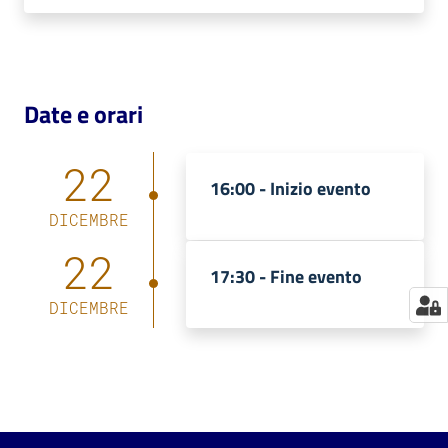
Catalogo
on line
Date e orari
Eventi
Chiedi al
22
bibliotecario
16:00 -
Inizio evento
DICEMBRE
Avvisi
22
17:30 -
Fine evento
Orari
DICEMBRE