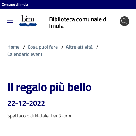
Comune di Imola
Vai al contenuto
Vai alla navigazione
Vai al footer
Biblioteca comunale di
Biblioteca
Imola
comunale
di Imola
Home
/
Cosa puoi fare
/
Altre attività
/
Calendario eventi
Entra
Il regalo più bello
Salta al contenuto
Cosa
puoi
22-12-2022
fare
Spettacolo di Natale. Dai 3 anni
Scopri