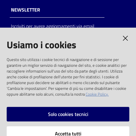
NEWSLETTER
Iscriviti per avere aggiornamenti via email
AMMINISTRAZIONE TRASPARENTE
Usiamo i cookies
I dati personali pubblicati sono riutilizzabili
Questo sito utilizza i cookie tecnici di navigazione e di sessione per
solo alle condizioni previste dalla direttiva
garantire un miglior servizio di navigazione del sito, e cookie analitici per
comunitaria 2003/98/CE e dal d.lgs. 36/2006
raccogliere informazioni sull'uso del sito da parte degli utenti. Utilizza
anche cookie di profilazione dell'utente per fini statistici. I cookie di
SOCIAL
profilazione puoi decidere se abilitarli o meno cliccando sul pulsante
'Cambia le impostazioni'. Per saperne di più su come disabilitare i cookie
oppure abilitarne solo alcuni, consulta la nostra
Cookie Policy.
Facebook
Youtube
Instagram
Solo cookies tecnici
Vai alla pagina
Accetta tutti