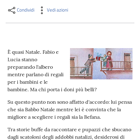
i
contenuti
Condividi
Vedi azioni
Risorse
online
È quasi Natale. Fabio e
Lucia stanno
preparando l'albero
mentre parlano di regali
per i bambini e le
bambine. Ma chi porta i doni più belli?
Casa
Piani
Su questo punto non sono affatto d'accordo: lui pensa
che sia Babbo Natale mentre lei è convinta che la
Archivio
migliore a scegliere i regali sia la Befana.
storico
Tra storie buffe da raccontare e pupazzi che sbucano
dagli scatoloni degli addobbi natalizi, desiderosi di
Decentrate