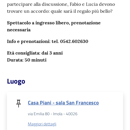
partecipare alla discussione, Fabio e Lucia devono
trovare un accordo: quale sarà il regalo più bello?
Patto
per
Spettacolo a ingresso libero, prenotazione
la
necessaria
lettura
Info e prenotazioni: tel. 0542.602630
Età consigliata: dai 3 anni
Durata: 50 minuti
Seguici
su
Luogo
Casa Piani - sala San Francesco
via Emilia 80 - Imola - 40026
Maggiori dettagli