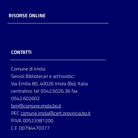
RISORSE ONLINE
CONTATTI
Comune di Imola
Servizi Bibliotecari e archivistici
Via Emilia 80, 40026 Imola (Bo), Italia
centralino: tel 0542.6026.36 fax
0542.602602
bim@comune.imola.bo.it
PEC
comune.imola@cert.provincia.bo.it
P.IVA 00523381200
C.F. 00794470377