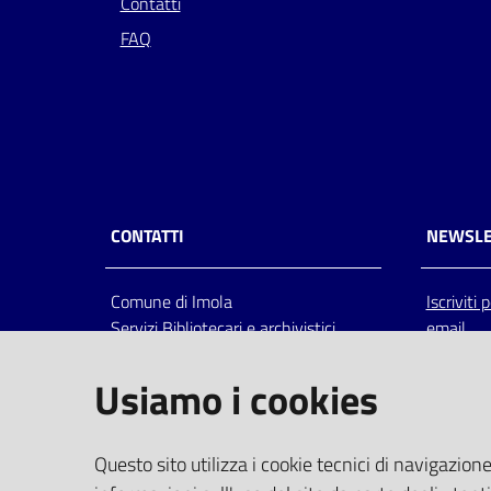
Contatti
FAQ
CONTATTI
NEWSLE
Comune di Imola
Iscriviti
Servizi Bibliotecari e archivistici
email
Via Emilia 80, 40026 Imola (Bo),
Italia
Usiamo i cookies
centralino: tel 0542.6026.36 fax
0542.602602
bim@comune.imola.bo.it
Questo sito utilizza i cookie tecnici di navigazione
PEC