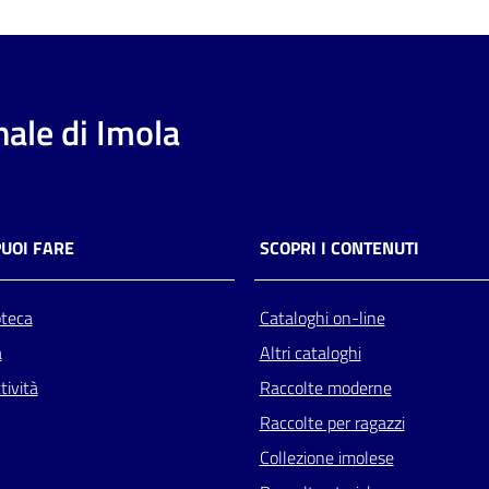
ale di Imola
PUOI FARE
SCOPRI I CONTENUTI
oteca
Cataloghi on-line
a
Altri cataloghi
tività
Raccolte moderne
Raccolte per ragazzi
Collezione imolese