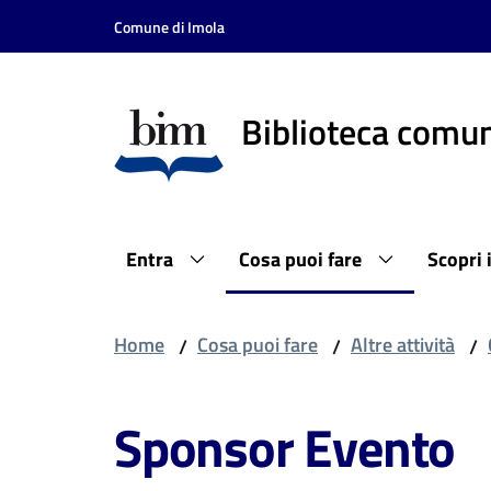
Vai al contenuto
Vai alla navigazione
Vai al footer
Comune di Imola
Biblioteca comun
Entra
Cosa puoi fare
Scopri 
Home
Cosa puoi fare
Altre attività
/
/
/
Sponsor Evento