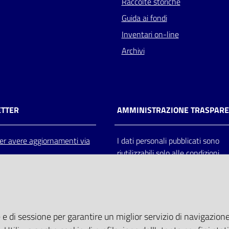
Raccolte storiche
Guida ai fondi
Inventari on-line
Archivi
TTER
AMMINISTRAZIONE TRASPAR
 per avere aggiornamenti via
I dati personali pubblicati sono
riutilizzabili solo alle condizioni
previste dalla direttiva comunitar
2003/98/CE e dal d.lgs. 36/200
 e di sessione per garantire un miglior servizio di navigazione 