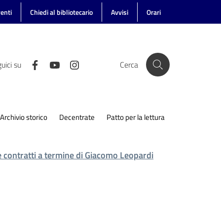
enti
Chiedi al bibliotecario
Avvisi
Orari
uici su
Cerca
Archivio storico
Decentrate
Patto per la lettura
 e contratti a termine di Giacomo Leopardi