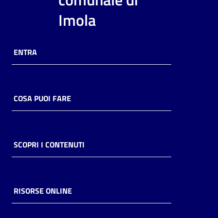
i
Imola
contenuti
ENTRA
Risorse
online
COSA PUOI FARE
Casa
SCOPRI I CONTENUTI
Piani
Archivio
storico
RISORSE ONLINE
Decentrate