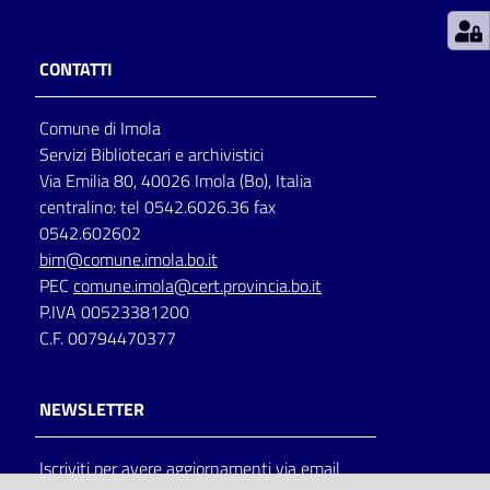
Patto
CONTATTI
per
la
Comune di Imola
lettura
Servizi Bibliotecari e archivistici
Via Emilia 80, 40026 Imola (Bo), Italia
centralino: tel 0542.6026.36 fax
Seguici
0542.602602
su
bim@comune.imola.bo.it
PEC
comune.imola@cert.provincia.bo.it
P.IVA 00523381200
C.F. 00794470377
NEWSLETTER
Iscriviti per avere aggiornamenti via email