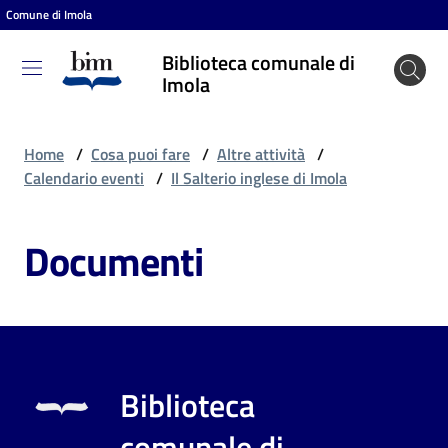
Comune di Imola
Vai al contenuto
Vai alla navigazione
Vai al footer
Biblioteca comunale di
Biblioteca
Imola
comunale
di Imola
Home
/
Cosa puoi fare
/
Altre attività
/
Calendario eventi
/
Il Salterio inglese di Imola
Entra
Documenti
Cosa
puoi
fare
Biblioteca
Scopri
comunale di