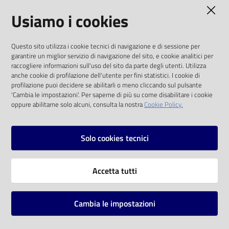
AMMINISTRAZIONE TRASPARENTE
Usiamo i cookies
Catalogo
on line
I dati personali pubblicati sono riutilizzabili
Questo sito utilizza i cookie tecnici di navigazione e di sessione per
solo alle condizioni previste dalla direttiva
Eventi
garantire un miglior servizio di navigazione del sito, e cookie analitici per
comunitaria 2003/98/CE e dal d.lgs. 36/2006
raccogliere informazioni sull'uso del sito da parte degli utenti. Utilizza
anche cookie di profilazione dell'utente per fini statistici. I cookie di
Chiedi al
SOCIAL
profilazione puoi decidere se abilitarli o meno cliccando sul pulsante
bibliotecario
'Cambia le impostazioni'. Per saperne di più su come disabilitare i cookie
oppure abilitarne solo alcuni, consulta la nostra
Cookie Policy.
Facebook
Youtube
Instagram
Avvisi
Solo cookies tecnici
Orari
Vai alla pagina
Accetta tutti
Privacy
Note legali
Cambia le impostazioni
Mappa del sito