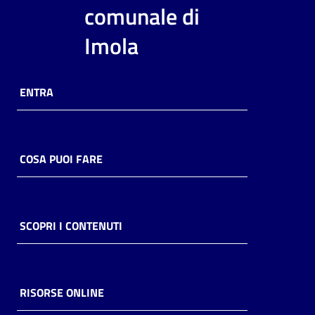
i
comunale di
contenuti
Imola
Risorse
ENTRA
online
COSA PUOI FARE
Casa
Piani
SCOPRI I CONTENUTI
Archivio
storico
RISORSE ONLINE
Decentrate