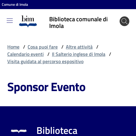
Comune di Imola
Vai al contenuto
Vai alla navigazione
Vai al footer
Biblioteca comunale di
Biblioteca
Imola
comunale
di Imola
Home
/
Cosa puoi fare
/
Altre attività
/
Calendario eventi
/
Il Salterio inglese di Imola
/
Visita guidata al percorso espositivo
Entra
Sponsor Evento
Cosa
puoi
fare
Biblioteca
Scopri