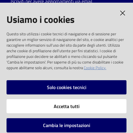
Iscriviti per avere aggiornamenti via email
Catalogo
AMMINISTRAZIONE TRASPARENTE
Usiamo i cookies
on line
I dati personali pubblicati sono riutilizzabili
Eventi
Questo sito utilizza i cookie tecnici di navigazione e di sessione per
solo alle condizioni previste dalla direttiva
garantire un miglior servizio di navigazione del sito, e cookie analitici per
comunitaria 2003/98/CE e dal d.lgs. 36/2006
raccogliere informazioni sull'uso del sito da parte degli utenti. Utilizza
Chiedi al
anche cookie di profilazione dell'utente per fini statistici. I cookie di
bibliotecario
SOCIAL
profilazione puoi decidere se abilitarli o meno cliccando sul pulsante
'Cambia le impostazioni'. Per saperne di più su come disabilitare i cookie
oppure abilitarne solo alcuni, consulta la nostra
Cookie Policy.
Avvisi
Facebook
Youtube
Instagram
Orari
Solo cookies tecnici
Vai alla pagina
Accetta tutti
Privacy
Note legali
Cambia le impostazioni