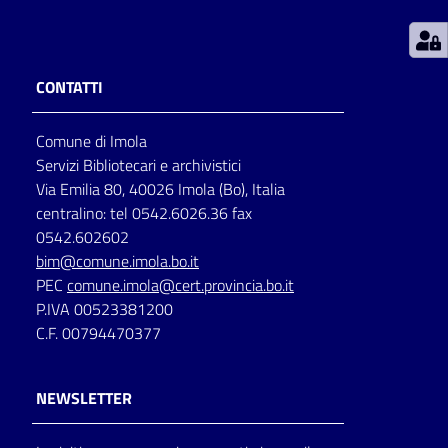
Patto
per
CONTATTI
la
lettura
Comune di Imola
Servizi Bibliotecari e archivistici
Via Emilia 80, 40026 Imola (Bo), Italia
Seguici
centralino: tel 0542.6026.36 fax
su
0542.602602
bim@comune.imola.bo.it
PEC
comune.imola@cert.provincia.bo.it
P.IVA 00523381200
C.F. 00794470377
NEWSLETTER