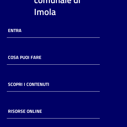
i
Imola
contenuti
ENTRA
Risorse
online
COSA PUOI FARE
Casa
SCOPRI I CONTENUTI
Piani
Archivio
storico
RISORSE ONLINE
Decentrate