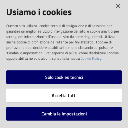
AMMINISTRAZIONE TRASPARENTE
Usiamo i cookies
Catalogo
on line
I dati personali pubblicati sono riutilizzabili
Questo sito utilizza i cookie tecnici di navigazione e di sessione per
solo alle condizioni previste dalla direttiva
Eventi
garantire un miglior servizio di navigazione del sito, e cookie analitici per
comunitaria 2003/98/CE e dal d.lgs. 36/2006
raccogliere informazioni sull'uso del sito da parte degli utenti. Utilizza
anche cookie di profilazione dell'utente per fini statistici. I cookie di
Chiedi al
SOCIAL
profilazione puoi decidere se abilitarli o meno cliccando sul pulsante
bibliotecario
'Cambia le impostazioni'. Per saperne di più su come disabilitare i cookie
oppure abilitarne solo alcuni, consulta la nostra
Cookie Policy.
Facebook
Youtube
Instagram
Avvisi
Solo cookies tecnici
Orari
Vai alla pagina
Accetta tutti
Privacy
Note legali
Cambia le impostazioni
Mappa del sito