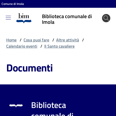
Comune di Imola
Vai al contenuto
Vai alla navigazione
Vai al footer
Biblioteca comunale di
Biblioteca
Imola
comunale
di Imola
Home
/
Cosa puoi fare
/
Altre attività
/
Calendario eventi
/
Il Santo cavaliere
Entra
Documenti
Cosa
puoi
fare
Biblioteca
Scopri
comunale di