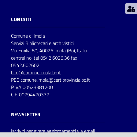
Patto
CONTATTI
per
la
Comune di Imola
lettura
Servizi Bibliotecari e archivistici
Via Emilia 80, 40026 Imola (Bo), Italia
centralino: tel 0542.6026.36 fax
Seguici
0542.602602
su
bim@comune.imola.bo.it
PEC
comune.imola@cert.provincia.bo.it
P.IVA 00523381200
C.F. 00794470377
NEWSLETTER
Iscriviti per avere aggiornamenti via email