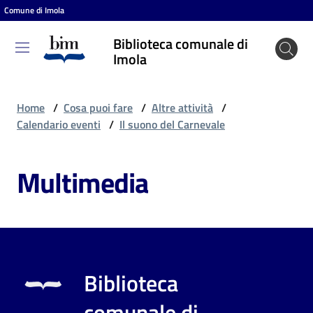
Comune di Imola
Vai al contenuto
Vai alla navigazione
Vai al footer
Biblioteca comunale di
Biblioteca
Imola
comunale
di Imola
Home
/
Cosa puoi fare
/
Altre attività
/
Calendario eventi
/
Il suono del Carnevale
Entra
Multimedia
Cosa
puoi
fare
Biblioteca
Scopri
comunale di