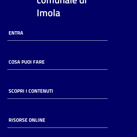
i
Imola
contenuti
ENTRA
Risorse
online
COSA PUOI FARE
Casa
SCOPRI I CONTENUTI
Piani
Archivio
storico
RISORSE ONLINE
Decentrate