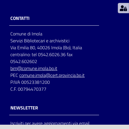
Patto
CONTATTI
per
la
Comune di Imola
lettura
Servizi Bibliotecari e archivistici
Via Emilia 80, 40026 Imola (Bo), Italia
centralino: tel 0542.6026.36 fax
Seguici
0542.602602
su
bim@comune.imola.bo.it
PEC
comune.imola@cert.provincia.bo.it
P.IVA 00523381200
C.F. 00794470377
NEWSLETTER
Iscriviti per avere aggiornamenti via email