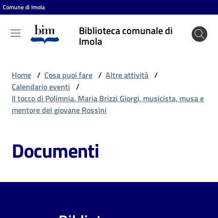
Comune di Imola
Vai al contenuto
Vai alla navigazione
Vai al footer
Biblioteca comunale di
Biblioteca
Imola
comunale
di Imola
Home
/
Cosa puoi fare
/
Altre attività
/
Calendario eventi
/
Il tocco di Polimnia. Maria Brizzi Giorgi, musicista, musa e
Entra
mentore del giovane Rossini
Documenti
Cosa
puoi
fare
Scopri