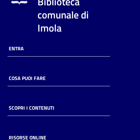
Biblioteca
i
contenuti
comunale di
Imola
Risorse
online
ENTRA
COSA PUOI FARE
Casa
Piani
SCOPRI I CONTENUTI
Archivio
storico
RISORSE ONLINE
Decentrate