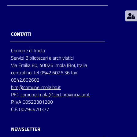
Patto
per
la
CONTATTI
lettura
Comune di Imola
Servizi Bibliotecari e archivistici
Seguici
Via Emilia 80, 40026 Imola (Bo), Italia
su
centralino: tel 0542.6026.36 fax
0542.602602
bim@comune.imola.bo.it
PEC
comune.imola@cert.provincia.bo.it
P.IVA 00523381200
C.F. 00794470377
NEWSLETTER