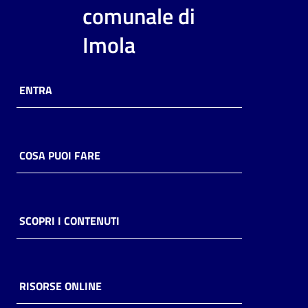
i
comunale di
contenuti
Imola
Risorse
ENTRA
online
COSA PUOI FARE
Casa
Piani
SCOPRI I CONTENUTI
Archivio
storico
RISORSE ONLINE
Decentrate