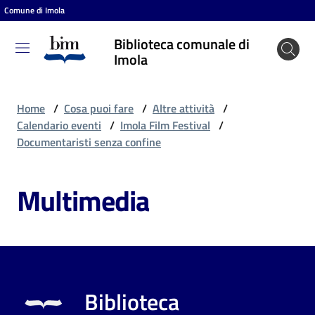
Comune di Imola
Vai al contenuto
Vai alla navigazione
Vai al footer
Biblioteca comunale di
Biblioteca
Imola
comunale
di Imola
Home
/
Cosa puoi fare
/
Altre attività
/
Calendario eventi
/
Imola Film Festival
/
Documentaristi senza confine
Entra
Multimedia
Cosa
puoi
fare
Biblioteca
Scopri