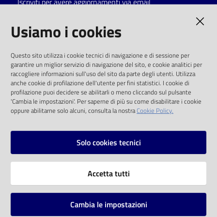
Iscriviti per avere aggiornamenti via email
Catalogo
AMMINISTRAZIONE TRASPARENTE
Usiamo i cookies
on line
I dati personali pubblicati sono riutilizzabili
Eventi
Questo sito utilizza i cookie tecnici di navigazione e di sessione per
solo alle condizioni previste dalla direttiva
garantire un miglior servizio di navigazione del sito, e cookie analitici per
comunitaria 2003/98/CE e dal d.lgs. 36/2006
raccogliere informazioni sull'uso del sito da parte degli utenti. Utilizza
Chiedi al
anche cookie di profilazione dell'utente per fini statistici. I cookie di
bibliotecario
SOCIAL
profilazione puoi decidere se abilitarli o meno cliccando sul pulsante
'Cambia le impostazioni'. Per saperne di più su come disabilitare i cookie
oppure abilitarne solo alcuni, consulta la nostra
Cookie Policy.
Avvisi
Facebook
Youtube
Instagram
Orari
Solo cookies tecnici
Vai alla pagina
Accetta tutti
Privacy
Note legali
Cambia le impostazioni