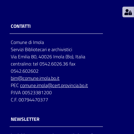
Patto
per
CONTATTI
la
lettura
Comune di Imola
Servizi Bibliotecari e archivistici
Via Emilia 80, 40026 Imola (Bo), Italia
Seguici
centralino: tel 0542.6026.36 fax
su
0542.602602
bim@comune.imola.bo.it
PEC
comune.imola@cert.provincia.bo.it
P.IVA 00523381200
C.F. 00794470377
NEWSLETTER