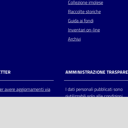
Collezione imolese
Raccolte storiche
Guida ai fondi
Inventari on-line
Archivi
TTER
AMMINISTRAZIONE TRASPAR
 per avere aggiornamenti via
I dati personali pubblicati sono
riutilizzabili solo alle condizioni
previste dalla direttiva comunitar
2003/98/CE e dal d.lgs. 36/200