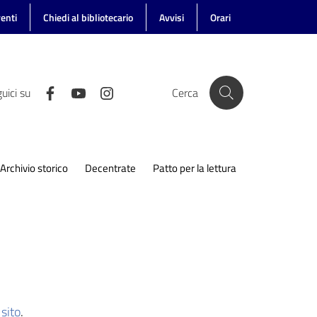
enti
Chiedi al bibliotecario
Avvisi
Orari
uici su
Cerca
Archivio storico
Decentrate
Patto per la lettura
sito
.