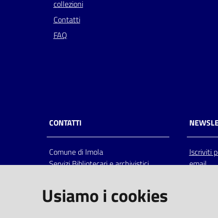
collezioni
Contatti
FAQ
CONTATTI
NEWSLE
Comune di Imola
Iscriviti
Servizi Bibliotecari e archivistici
email
Via Emilia 80, 40026 Imola (Bo),
Italia
Usiamo i cookies
centralino: tel 0542.6026.36 fax
0542.602602