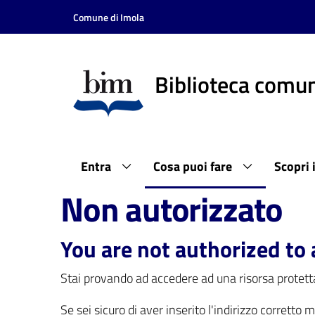
Vai al contenuto
Vai alla navigazione
Vai al footer
Comune di Imola
Biblioteca comun
Entra
Cosa puoi fare
Scopri 
Non autorizzato
You are not authorized to 
Stai provando ad accedere ad una risorsa protetta
Se sei sicuro di aver inserito l'indirizzo corretto