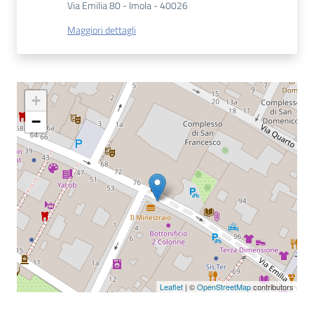
Via Emilia 80 - Imola - 40026
Catalogo
Maggiori dettagli
on line
Eventi
+
Chiedi al
−
bibliotecario
Avvisi
Orari
Leaflet
| ©
OpenStreetMap
contributors