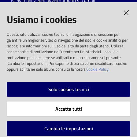
Iscriviti per avere aggiornamenti via email
AMMINISTRAZIONE TRASPARENTE
Usiamo i cookies
I dati personali pubblicati sono riutilizzabili
Questo sito utilizza i cookie tecnici di navigazione e di sessione per
solo alle condizioni previste dalla direttiva
garantire un miglior servizio di navigazione del sito, e cookie analitici per
comunitaria 2003/98/CE e dal d.lgs. 36/2006
raccogliere informazioni sull'uso del sito da parte degli utenti. Utilizza
anche cookie di profilazione dell'utente per fini statistici. I cookie di
SOCIAL
profilazione puoi decidere se abilitarli o meno cliccando sul pulsante
'Cambia le impostazioni'. Per saperne di più su come disabilitare i cookie
oppure abilitarne solo alcuni, consulta la nostra
Cookie Policy.
Facebook
Youtube
Instagram
Solo cookies tecnici
Vai alla pagina
Accetta tutti
Privacy
Note legali
Cambia le impostazioni