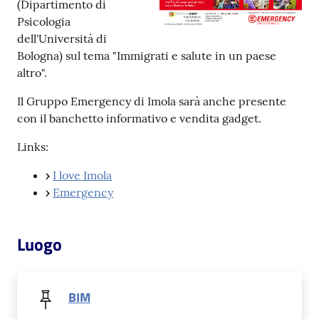
(Dipartimento di
Psicologia
Patto
dell'Università di
per
Bologna) sul tema "Immigrati e salute in un paese
la
altro".
lettura
Il Gruppo Emergency di Imola sarà anche presente
con il banchetto informativo e vendita gadget.
Links:
Seguici
su
›
I love Imola
›
Emergency
Luogo
BIM