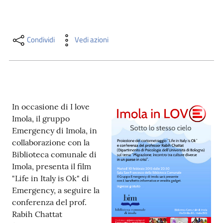
i
contenuti
Condividi
Vedi azioni
Risorse
online
In occasione di I love
Imola, il gruppo
Emergency di Imola, in
collaborazione con la
Casa
Biblioteca comunale di
Piani
Imola, presenta il film
"Life in Italy is Ok" di
Archivio
Emergency, a seguire la
storico
conferenza del prof.
Rabih Chattat
Decentrate