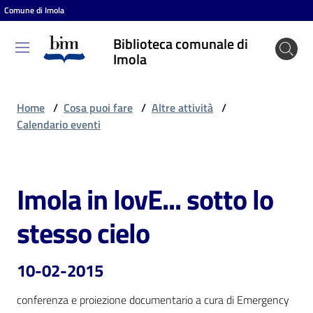
Comune di Imola
Vai al contenuto
Vai alla navigazione
Vai al footer
Biblioteca comunale di
Biblioteca
Imola
comunale
di Imola
Home
/
Cosa puoi fare
/
Altre attività
/
Calendario eventi
Entra
Imola in lovE... sotto lo
Salta al contenuto
Cosa
stesso cielo
puoi
fare
10-02-2015
conferenza e proiezione documentario a cura di Emergency
Scopri