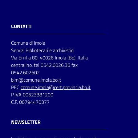
CONTATTI
Comune di Imola
Servizi Bibliotecari e archivistici
Via Emilia 80, 40026 Imola (Bo), Italia
centralino: tel 0542.6026.36 fax
0542.602602
bim@comune.imola.bo.it
PEC
comune.imola@cert.provincia.bo.it
P.IVA 00523381200
C.F. 00794470377
NEWSLETTER