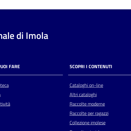
ale di Imola
PUOI FARE
SCOPRI I CONTENUTI
oteca
Cataloghi on-line
a
Altri cataloghi
tività
Raccolte moderne
Raccolte per ragazzi
Collezione imolese