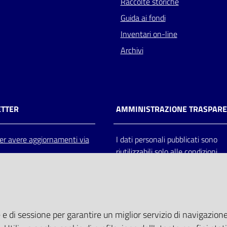
Raccolte storiche
Guida ai fondi
Inventari on-line
Archivi
TTER
AMMINISTRAZIONE TRASPAR
 per avere aggiornamenti via
I dati personali pubblicati sono
riutilizzabili solo alle condizioni
previste dalla direttiva comunitar
2003/98/CE e dal d.lgs. 36/200
 e di sessione per garantire un miglior servizio di navigazione 