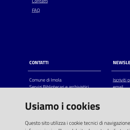
Contatti
FAQ
CONTATTI
NEWSLE
Comune di Imola
Iscriviti
Servizi Bibliotecari e archivistici
email
Via Emilia 80, 40026 Imola (Bo),
Italia
Usiamo i cookies
centralino: tel 0542.6026.36 fax
0542.602602
bim@comune.imola.bo.it
Questo sito utilizza i cookie tecnici di navigazione
PEC