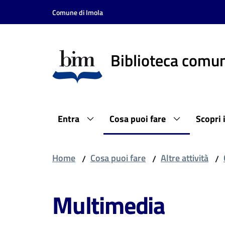
Vai al contenuto
Vai alla navigazione
Vai al footer
Comune di Imola
Biblioteca comun
Entra
Cosa puoi fare
Scopri 
Home
Cosa puoi fare
Altre attività
/
/
/
Multimedia