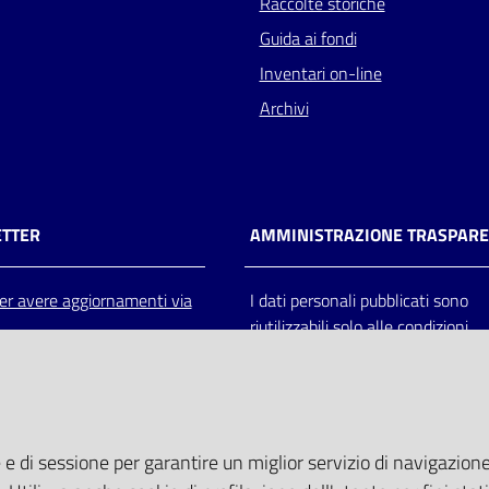
Raccolte storiche
Guida ai fondi
Inventari on-line
Archivi
TTER
AMMINISTRAZIONE TRASPAR
 per avere aggiornamenti via
I dati personali pubblicati sono
riutilizzabili solo alle condizioni
previste dalla direttiva comunitar
2003/98/CE e dal d.lgs. 36/200
 e di sessione per garantire un miglior servizio di navigazione 