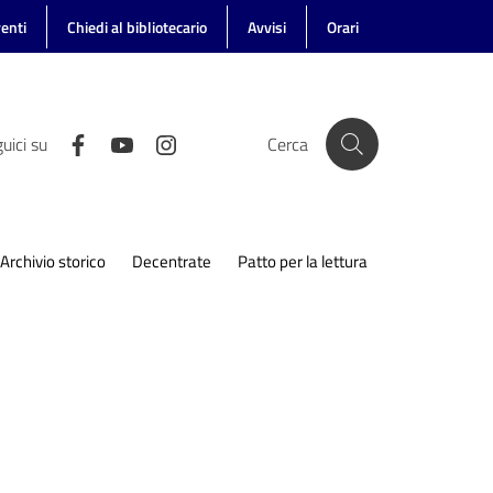
enti
Chiedi al bibliotecario
Avvisi
Orari
uici su
Cerca
Archivio storico
Decentrate
Patto per la lettura