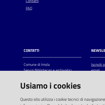
Contatti
FAQ
CONTATTI
NEWSLE
Comune di Imola
Iscriviti
Servizi Bibliotecari e archivistici
email
Via Emilia 80, 40026 Imola (Bo),
Italia
Usiamo i cookies
centralino: tel 0542.6026.36 fax
0542.602602
bim@comune.imola.bo.it
Questo sito utilizza i cookie tecnici di navigazione
PEC