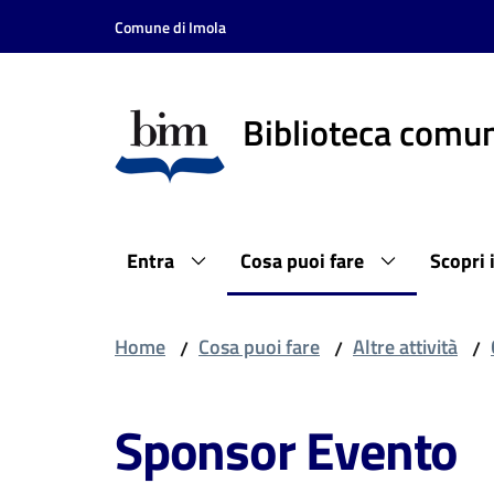
Vai al contenuto
Vai alla navigazione
Vai al footer
Comune di Imola
Biblioteca comun
Entra
Cosa puoi fare
Scopri 
Home
Cosa puoi fare
Altre attività
/
/
/
Sponsor Evento