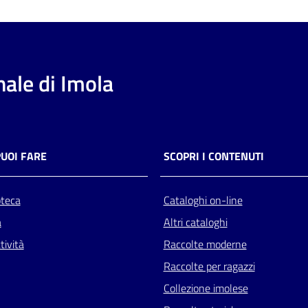
ale di Imola
PUOI FARE
SCOPRI I CONTENUTI
oteca
Cataloghi on-line
a
Altri cataloghi
tività
Raccolte moderne
Raccolte per ragazzi
Collezione imolese