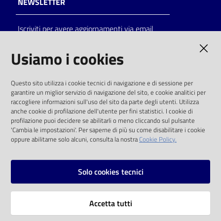
NEWSLETTER
Catalogo
Iscriviti per avere aggiornamenti via email
on line
AMMINISTRAZIONE TRASPARENTE
Usiamo i cookies
Eventi
I dati personali pubblicati sono riutilizzabili
Chiedi al
Questo sito utilizza i cookie tecnici di navigazione e di sessione per
solo alle condizioni previste dalla direttiva
bibliotecario
garantire un miglior servizio di navigazione del sito, e cookie analitici per
comunitaria 2003/98/CE e dal d.lgs. 36/2006
raccogliere informazioni sull'uso del sito da parte degli utenti. Utilizza
anche cookie di profilazione dell'utente per fini statistici. I cookie di
Avvisi
SOCIAL
profilazione puoi decidere se abilitarli o meno cliccando sul pulsante
'Cambia le impostazioni'. Per saperne di più su come disabilitare i cookie
oppure abilitarne solo alcuni, consulta la nostra
Cookie Policy.
Orari
Facebook
Youtube
Instagram
Solo cookies tecnici
Vai alla pagina
Accetta tutti
Privacy