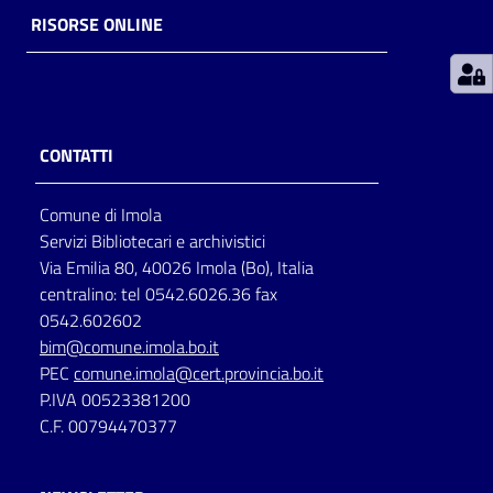
RISORSE ONLINE
Patto
per
la
lettura
CONTATTI
Comune di Imola
Seguici
Servizi Bibliotecari e archivistici
su
Via Emilia 80, 40026 Imola (Bo), Italia
centralino: tel 0542.6026.36 fax
0542.602602
bim@comune.imola.bo.it
PEC
comune.imola@cert.provincia.bo.it
P.IVA 00523381200
C.F. 00794470377