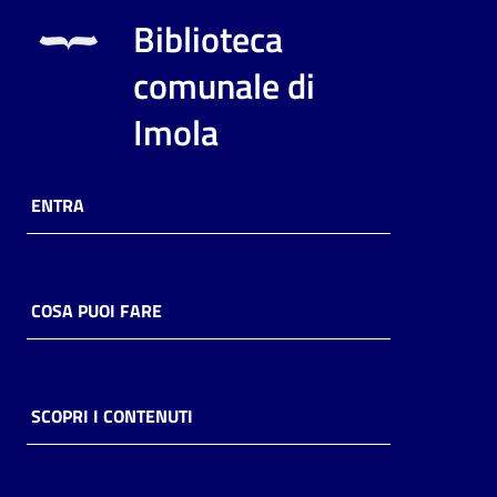
i
Biblioteca
contenuti
comunale di
Imola
Risorse
online
ENTRA
COSA PUOI FARE
Casa
Piani
Archivio
SCOPRI I CONTENUTI
storico
Decentrate