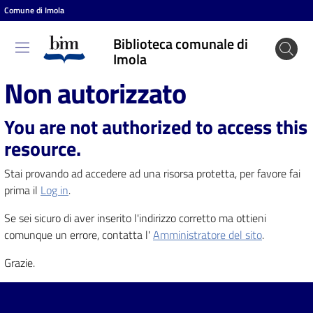
Comune di Imola
Vai al contenuto
Vai alla navigazione
Vai al footer
Biblioteca comunale di
Biblioteca
Imola
comunale
Non autorizzato
di Imola
You are not authorized to access this
resource.
Entra
Stai provando ad accedere ad una risorsa protetta, per favore fai
prima il
Log in
.
Cosa
Se sei sicuro di aver inserito l'indirizzo corretto ma ottieni
puoi
comunque un errore, contatta l'
Amministratore del sito
.
fare
Grazie.
Scopri