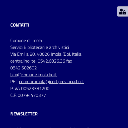
Patto
per
CONTATTI
la
lettura
Comune di Imola
Servizi Bibliotecari e archivistici
Via Emilia 80, 40026 Imola (Bo), Italia
Seguici
centralino: tel 0542.6026.36 fax
su
0542.602602
bim@comune.imola.bo.it
PEC
comune.imola@cert.provincia.bo.it
P.IVA 00523381200
C.F. 00794470377
NEWSLETTER