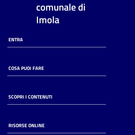
i
comunale di
contenuti
Imola
Risorse
ENTRA
online
COSA PUOI FARE
Casa
Piani
SCOPRI I CONTENUTI
Archivio
storico
RISORSE ONLINE
Decentrate