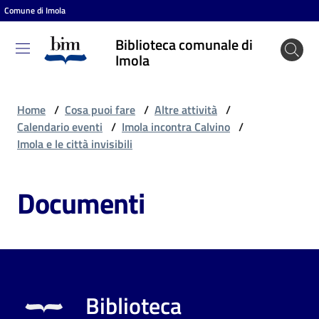
Comune di Imola
Vai al contenuto
Vai alla navigazione
Vai al footer
Biblioteca comunale di
Biblioteca
Imola
comunale
di Imola
Home
/
Cosa puoi fare
/
Altre attività
/
Calendario eventi
/
Imola incontra Calvino
/
Imola e le città invisibili
Entra
Documenti
Cosa
puoi
fare
Biblioteca
Scopri