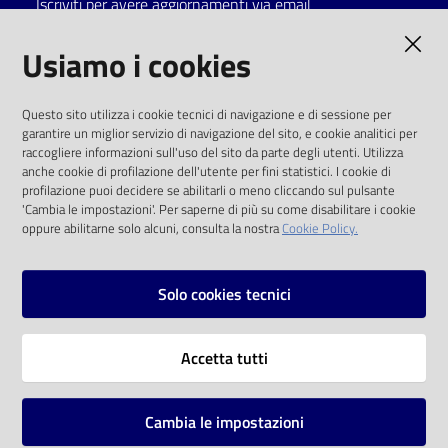
Iscriviti per avere aggiornamenti via email
Catalogo
AMMINISTRAZIONE TRASPARENTE
Usiamo i cookies
on line
I dati personali pubblicati sono riutilizzabili
Eventi
Questo sito utilizza i cookie tecnici di navigazione e di sessione per
solo alle condizioni previste dalla direttiva
garantire un miglior servizio di navigazione del sito, e cookie analitici per
comunitaria 2003/98/CE e dal d.lgs. 36/2006
raccogliere informazioni sull'uso del sito da parte degli utenti. Utilizza
Chiedi al
anche cookie di profilazione dell'utente per fini statistici. I cookie di
bibliotecario
SOCIAL
profilazione puoi decidere se abilitarli o meno cliccando sul pulsante
'Cambia le impostazioni'. Per saperne di più su come disabilitare i cookie
oppure abilitarne solo alcuni, consulta la nostra
Cookie Policy.
Avvisi
Facebook
Youtube
Instagram
Orari
Solo cookies tecnici
Vai alla pagina
Accetta tutti
Privacy
Note legali
Cambia le impostazioni