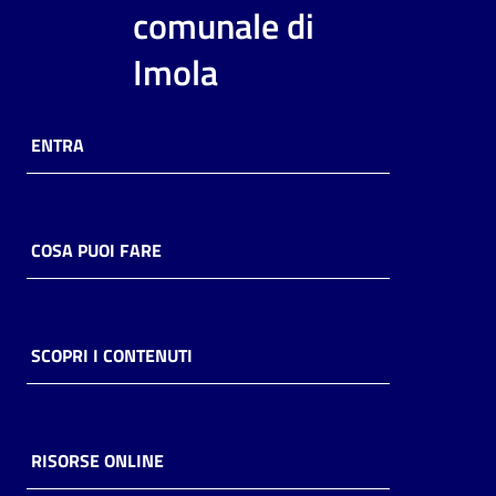
i
comunale di
contenuti
Imola
Risorse
ENTRA
online
COSA PUOI FARE
Casa
Piani
SCOPRI I CONTENUTI
Archivio
storico
RISORSE ONLINE
Decentrate