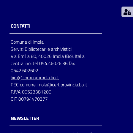
Patto
per
CONTATTI
la
lettura
Comune di Imola
Servizi Bibliotecari e archivistici
Via Emilia 80, 40026 Imola (Bo), Italia
Seguici
centralino: tel 0542.6026.36 fax
su
0542.602602
bim@comune.imola.bo.it
PEC
comune.imola@cert.provincia.bo.it
P.IVA 00523381200
C.F. 00794470377
NEWSLETTER