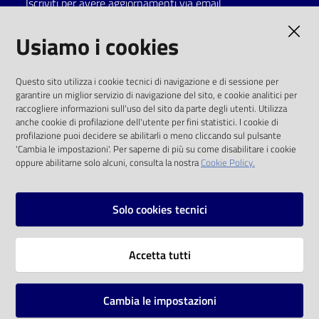
Iscriviti per avere aggiornamenti via email
Catalogo
AMMINISTRAZIONE TRASPARENTE
Usiamo i cookies
on line
I dati personali pubblicati sono riutilizzabili
Eventi
Questo sito utilizza i cookie tecnici di navigazione e di sessione per
solo alle condizioni previste dalla direttiva
garantire un miglior servizio di navigazione del sito, e cookie analitici per
comunitaria 2003/98/CE e dal d.lgs. 36/2006
raccogliere informazioni sull'uso del sito da parte degli utenti. Utilizza
Chiedi al
anche cookie di profilazione dell'utente per fini statistici. I cookie di
bibliotecario
SOCIAL
profilazione puoi decidere se abilitarli o meno cliccando sul pulsante
'Cambia le impostazioni'. Per saperne di più su come disabilitare i cookie
oppure abilitarne solo alcuni, consulta la nostra
Cookie Policy.
Avvisi
Facebook
Youtube
Instagram
Orari
Solo cookies tecnici
Vai alla pagina
Accetta tutti
Privacy
Note legali
Cambia le impostazioni