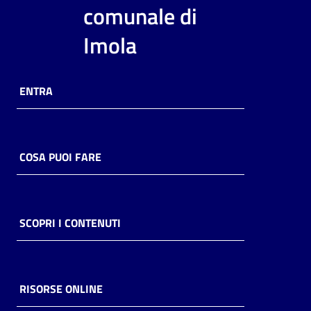
i
comunale di
contenuti
Imola
Risorse
ENTRA
online
COSA PUOI FARE
Casa
Piani
SCOPRI I CONTENUTI
Archivio
storico
RISORSE ONLINE
Decentrate