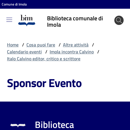
Comune di Imola
Vai al contenuto
Vai alla navigazione
Vai al footer
Biblioteca comunale di
Biblioteca
Imola
comunale
di Imola
Home
/
Cosa puoi fare
/
Altre attività
/
Calendario eventi
/
Imola incontra Calvino
/
Italo Calvino editor, critico e scrittore
Entra
Sponsor Evento
Cosa
puoi
fare
Biblioteca
Scopri