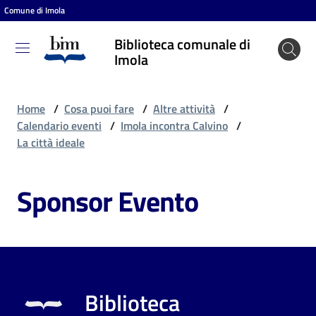
Comune di Imola
Vai al contenuto
Vai alla navigazione
Vai al footer
Biblioteca comunale di
Biblioteca
Imola
comunale
di Imola
Home
/
Cosa puoi fare
/
Altre attività
/
Calendario eventi
/
Imola incontra Calvino
/
La città ideale
Entra
Sponsor Evento
Cosa
puoi
fare
Biblioteca
Scopri