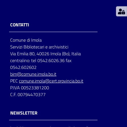
Patto
per
CONTATTI
la
lettura
Comune di Imola
Servizi Bibliotecari e archivistici
Via Emilia 80, 40026 Imola (Bo), Italia
Seguici
centralino: tel 0542.6026.36 fax
su
0542.602602
bim@comune.imola.bo.it
PEC
comune.imola@cert.provincia.bo.it
P.IVA 00523381200
C.F. 00794470377
NEWSLETTER