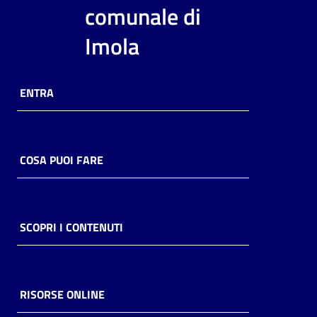
i
comunale di
contenuti
Imola
Risorse
ENTRA
online
COSA PUOI FARE
Casa
Piani
SCOPRI I CONTENUTI
Archivio
storico
RISORSE ONLINE
Decentrate