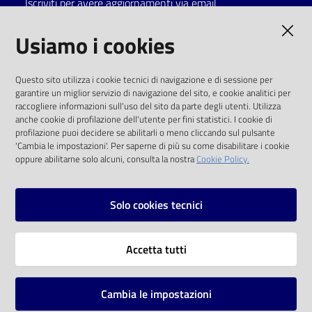
Iscriviti per avere aggiornamenti via email
Catalogo
AMMINISTRAZIONE TRASPARENTE
Usiamo i cookies
on line
I dati personali pubblicati sono riutilizzabili
Eventi
Questo sito utilizza i cookie tecnici di navigazione e di sessione per
solo alle condizioni previste dalla direttiva
garantire un miglior servizio di navigazione del sito, e cookie analitici per
comunitaria 2003/98/CE e dal d.lgs. 36/2006
raccogliere informazioni sull'uso del sito da parte degli utenti. Utilizza
Chiedi al
anche cookie di profilazione dell'utente per fini statistici. I cookie di
bibliotecario
SOCIAL
profilazione puoi decidere se abilitarli o meno cliccando sul pulsante
'Cambia le impostazioni'. Per saperne di più su come disabilitare i cookie
oppure abilitarne solo alcuni, consulta la nostra
Cookie Policy.
Avvisi
Facebook
Youtube
Instagram
Orari
Solo cookies tecnici
Vai alla pagina
Accetta tutti
Privacy
Note legali
Cambia le impostazioni