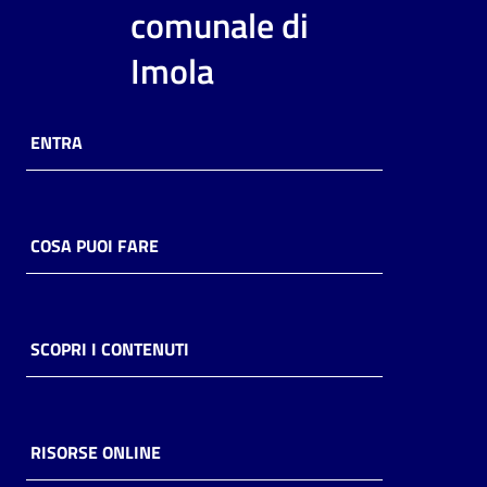
i
comunale di
contenuti
Imola
Risorse
ENTRA
online
COSA PUOI FARE
Casa
Piani
SCOPRI I CONTENUTI
Archivio
storico
RISORSE ONLINE
Decentrate