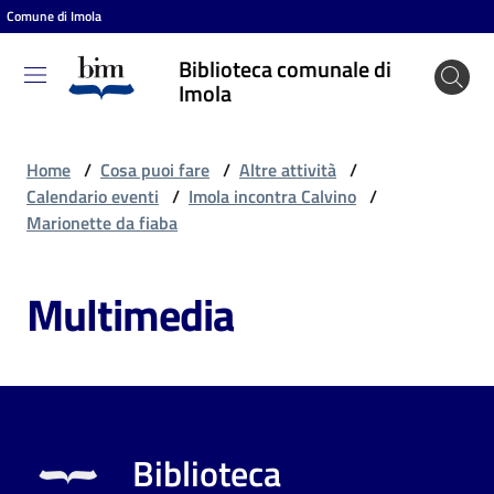
Comune di Imola
Vai al contenuto
Vai alla navigazione
Vai al footer
Biblioteca comunale di
Biblioteca
Imola
comunale
di Imola
Home
/
Cosa puoi fare
/
Altre attività
/
Calendario eventi
/
Imola incontra Calvino
/
Marionette da fiaba
Entra
Multimedia
Cosa
puoi
fare
Biblioteca
Scopri