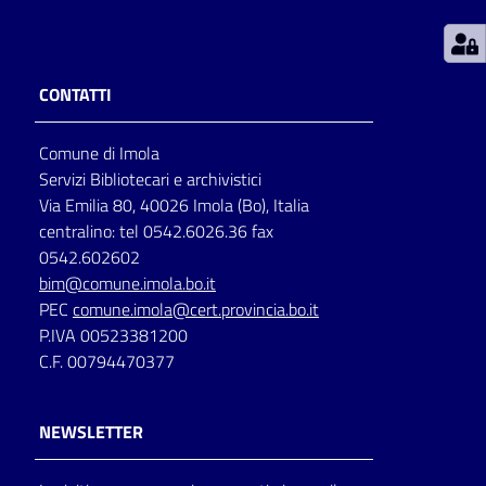
Patto
per
CONTATTI
la
lettura
Comune di Imola
Servizi Bibliotecari e archivistici
Via Emilia 80, 40026 Imola (Bo), Italia
Seguici
centralino: tel 0542.6026.36 fax
su
0542.602602
bim@comune.imola.bo.it
PEC
comune.imola@cert.provincia.bo.it
P.IVA 00523381200
C.F. 00794470377
NEWSLETTER