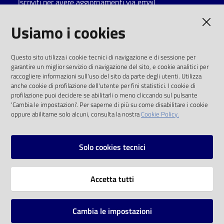
Iscriviti per avere aggiornamenti via email
Catalogo
AMMINISTRAZIONE TRASPARENTE
Usiamo i cookies
on line
I dati personali pubblicati sono riutilizzabili
Eventi
Questo sito utilizza i cookie tecnici di navigazione e di sessione per
solo alle condizioni previste dalla direttiva
garantire un miglior servizio di navigazione del sito, e cookie analitici per
comunitaria 2003/98/CE e dal d.lgs. 36/2006
raccogliere informazioni sull'uso del sito da parte degli utenti. Utilizza
Chiedi al
anche cookie di profilazione dell'utente per fini statistici. I cookie di
bibliotecario
SOCIAL
profilazione puoi decidere se abilitarli o meno cliccando sul pulsante
'Cambia le impostazioni'. Per saperne di più su come disabilitare i cookie
oppure abilitarne solo alcuni, consulta la nostra
Cookie Policy.
Avvisi
Facebook
Youtube
Instagram
Orari
Solo cookies tecnici
Vai alla pagina
Accetta tutti
Privacy
Note legali
Cambia le impostazioni