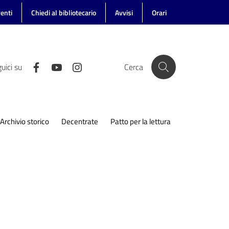
enti
Chiedi al bibliotecario
Avvisi
Orari
uici su
Cerca
Archivio storico
Decentrate
Patto per la lettura