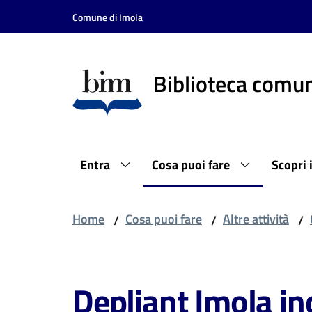
Vai al contenuto
Vai alla navigazione
Vai al footer
Comune di Imola
Biblioteca comun
Entra
Cosa puoi fare
Scopri 
Home
Cosa puoi fare
Altre attività
/
/
/
Depliant Imola in