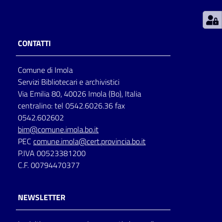
Patto
per
CONTATTI
la
lettura
Comune di Imola
Servizi Bibliotecari e archivistici
Via Emilia 80, 40026 Imola (Bo), Italia
Seguici
centralino: tel 0542.6026.36 fax
su
0542.602602
bim@comune.imola.bo.it
PEC
comune.imola@cert.provincia.bo.it
P.IVA 00523381200
C.F. 00794470377
NEWSLETTER