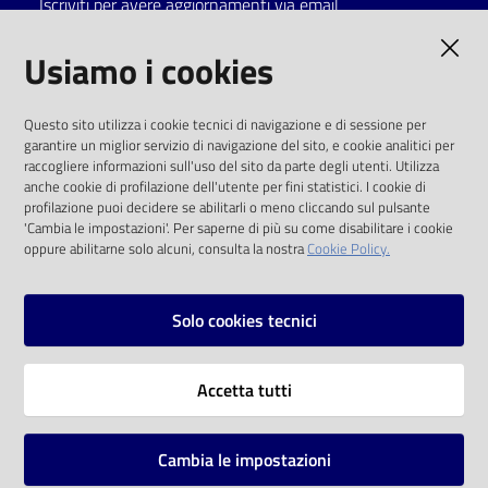
Iscriviti per avere aggiornamenti via email
Catalogo
AMMINISTRAZIONE TRASPARENTE
Usiamo i cookies
on line
I dati personali pubblicati sono riutilizzabili
Eventi
Questo sito utilizza i cookie tecnici di navigazione e di sessione per
solo alle condizioni previste dalla direttiva
garantire un miglior servizio di navigazione del sito, e cookie analitici per
comunitaria 2003/98/CE e dal d.lgs. 36/2006
raccogliere informazioni sull'uso del sito da parte degli utenti. Utilizza
Chiedi al
anche cookie di profilazione dell'utente per fini statistici. I cookie di
bibliotecario
SOCIAL
profilazione puoi decidere se abilitarli o meno cliccando sul pulsante
'Cambia le impostazioni'. Per saperne di più su come disabilitare i cookie
oppure abilitarne solo alcuni, consulta la nostra
Cookie Policy.
Avvisi
Facebook
Youtube
Instagram
Orari
Solo cookies tecnici
Vai alla pagina
Accetta tutti
Privacy
Note legali
Cambia le impostazioni