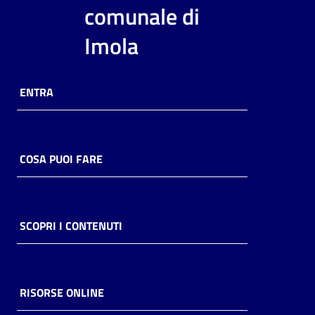
i
comunale di
contenuti
Imola
Risorse
ENTRA
online
COSA PUOI FARE
Casa
Piani
SCOPRI I CONTENUTI
Archivio
storico
RISORSE ONLINE
Decentrate