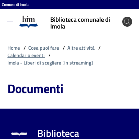
Comune di Imola
Vai al contenuto
Vai alla navigazione
Vai al footer
Biblioteca comunale di
Biblioteca
Imola
comunale
di Imola
Home
/
Cosa puoi fare
/
Altre attività
/
Calendario eventi
/
Imola - Liberi di scegliere [in streaming]
Entra
Documenti
Cosa
puoi
fare
Biblioteca
Scopri