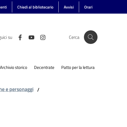
enti
Chiedi al bibliotecario
Avvisi
Orari
uici su
Cerca
Archivio storico
Decentrate
Patto per la lettura
he e personaggi
/