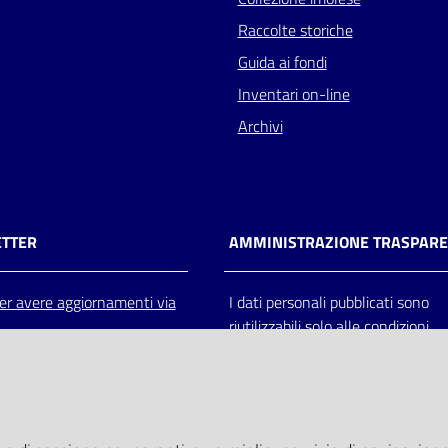
Raccolte storiche
Guida ai fondi
Inventari on-line
Archivi
TTER
AMMINISTRAZIONE TRASPAR
 per avere aggiornamenti via
I dati personali pubblicati sono
riutilizzabili solo alle condizioni
previste dalla direttiva comunitar
2003/98/CE e dal d.lgs. 36/200