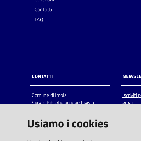
Contatti
FAQ
CONTATTI
NEWSLE
Comune di Imola
Iscriviti
Servizi Bibliotecari e archivistici
email
Via Emilia 80, 40026 Imola (Bo),
Italia
Usiamo i cookies
centralino: tel 0542.6026.36 fax
0542.602602
bim@comune.imola.bo.it