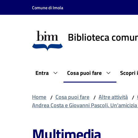
Vai al contenuto
Vai alla navigazione
Vai al footer
Comune di Imola
Biblioteca comun
Entra
Cosa puoi fare
Scopri 
Home
Cosa puoi fare
Altre attività
/
/
/
Andrea Costa e Giovanni Pascoli. Un’amicizia 
Multimedia