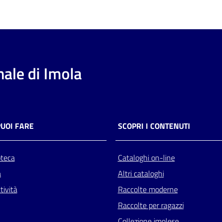
ale di Imola
PUOI FARE
SCOPRI I CONTENUTI
oteca
Cataloghi on-line
a
Altri cataloghi
tività
Raccolte moderne
Raccolte per ragazzi
Collezione imolese