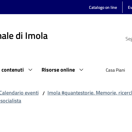
Catalogo on line
Ev
ale di Imola
Seg
i contenuti
Risorse online
Casa Piani
Calendario eventi
Imola #quantestorie. Memorie, ricerc
/
socialista