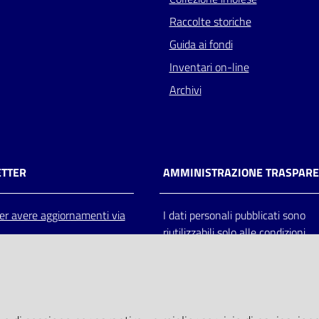
Raccolte storiche
Guida ai fondi
Inventari on-line
Archivi
TTER
AMMINISTRAZIONE TRASPAR
 per avere aggiornamenti via
I dati personali pubblicati sono
riutilizzabili solo alle condizioni
previste dalla direttiva comunitar
2003/98/CE e dal d.lgs. 36/200