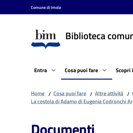
Vai al contenuto
Vai alla navigazione
Vai al footer
Comune di Imola
Biblioteca comun
Entra
Cosa puoi fare
Scopri 
Home
Cosa puoi fare
Altre attività
/
/
/
La costola di Adamo di Eugenia Codronchi Ar
Documenti