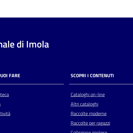
ale di Imola
PUOI FARE
SCOPRI I CONTENUTI
oteca
Cataloghi on-line
a
Altri cataloghi
tività
Raccolte moderne
Raccolte per ragazzi
Collezione imolese