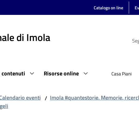
Catalogo on line
Ev
ale di Imola
Seg
i contenuti
Risorse online
Casa Piani
Calendario eventi
Imola #quantestorie. Memorie, ricerc
/
geli