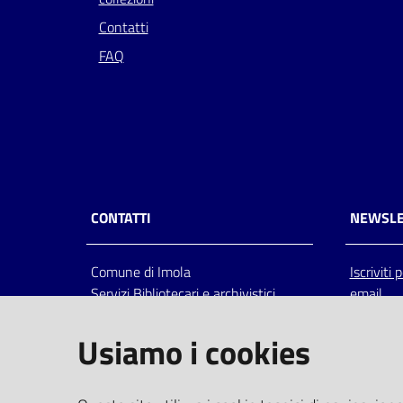
Contatti
FAQ
CONTATTI
NEWSLE
Comune di Imola
Iscriviti
Servizi Bibliotecari e archivistici
email
Via Emilia 80, 40026 Imola (Bo),
Italia
Usiamo i cookies
centralino: tel 0542.6026.36 fax
0542.602602
bim@comune.imola.bo.it