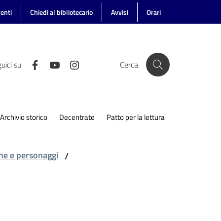
enti
Chiedi al bibliotecario
Avvisi
Orari
uici su
Cerca
Archivio storico
Decentrate
Patto per la lettura
he e personaggi
/