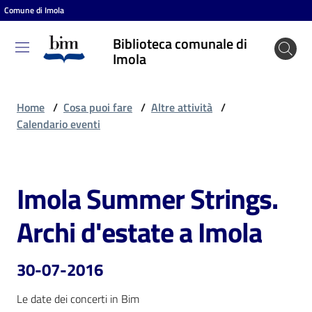
Comune di Imola
Vai al contenuto
Vai alla navigazione
Vai al footer
Biblioteca comunale di
Biblioteca
Imola
comunale
di Imola
Home
/
Cosa puoi fare
/
Altre attività
/
Calendario eventi
Entra
Imola Summer Strings.
Salta al contenuto
Cosa
Archi d'estate a Imola
puoi
fare
30-07-2016
Le date dei concerti in Bim
Scopri