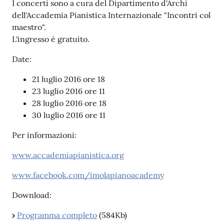
I concerti sono a cura del Dipartimento d'Archi
dell'Accademia Pianistica Internazionale "Incontri col
Patto
maestro".
per
L'ingresso è gratuito.
la
Date:
lettura
21 luglio 2016 ore 18
23 luglio 2016 ore 11
28 luglio 2016 ore 18
Seguici
30 luglio 2016 ore 11
su
Per informazioni:
www.accademiapianistica.org
www.facebook.com/imolapianoacademy
Download:
›
Programma completo
(584Kb)