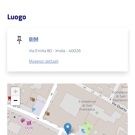
Catalogo
Luogo
on line
Eventi
BIM
Chiedi al
Via Emilia 80 - Imola - 40026
bibliotecario
Maggiori dettagli
Avvisi
Orari
+
−