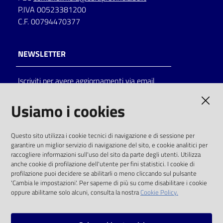
P.IVA 00523381200
C.F. 00794470377
NEWSLETTER
Iscriviti per avere aggiornamenti via email
AMMINISTRAZIONE TRASPARENTE
Usiamo i cookies
I dati personali pubblicati sono riutilizzabili
Questo sito utilizza i cookie tecnici di navigazione e di sessione per
solo alle condizioni previste dalla direttiva
garantire un miglior servizio di navigazione del sito, e cookie analitici per
comunitaria 2003/98/CE e dal d.lgs. 36/2006
raccogliere informazioni sull'uso del sito da parte degli utenti. Utilizza
anche cookie di profilazione dell'utente per fini statistici. I cookie di
SOCIAL
profilazione puoi decidere se abilitarli o meno cliccando sul pulsante
'Cambia le impostazioni'. Per saperne di più su come disabilitare i cookie
oppure abilitarne solo alcuni, consulta la nostra
Cookie Policy.
Facebook
Youtube
Instagram