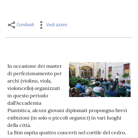
i
contenuti
Condividi
Vedi azioni
Risorse
online
In occasione dei master
di perfezionamento per
archi (violino, viola,
violoncello) organizzati
Casa
in questo periodo
Piani
dall'Accademia
Pianistica, alcuni giovani diplomati propongno brevi
Archivio
esibizioni (in solo o piccoli organici) in vari luoghi
storico
della città.
La Bim ospita quattro concerti nel cortile del cedro.
Decentrate