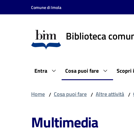
Vai al contenuto
Vai alla navigazione
Vai al footer
Comune di Imola
Biblioteca comun
Entra
Cosa puoi fare
Scopri 
Home
Cosa puoi fare
Altre attività
/
/
/
Multimedia