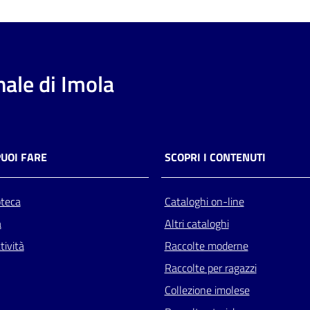
ale di Imola
PUOI FARE
SCOPRI I CONTENUTI
oteca
Cataloghi on-line
a
Altri cataloghi
tività
Raccolte moderne
Raccolte per ragazzi
Collezione imolese