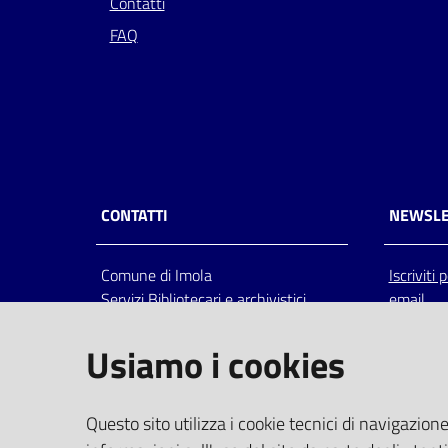
Contatti
FAQ
CONTATTI
NEWSLE
Comune di Imola
Iscriviti
Servizi Bibliotecari e archivistici
email
Via Emilia 80, 40026 Imola (Bo),
Italia
Usiamo i cookies
centralino: tel 0542.6026.36 fax
0542.602602
bim@comune.imola.bo.it
Questo sito utilizza i cookie tecnici di navigazione
PEC