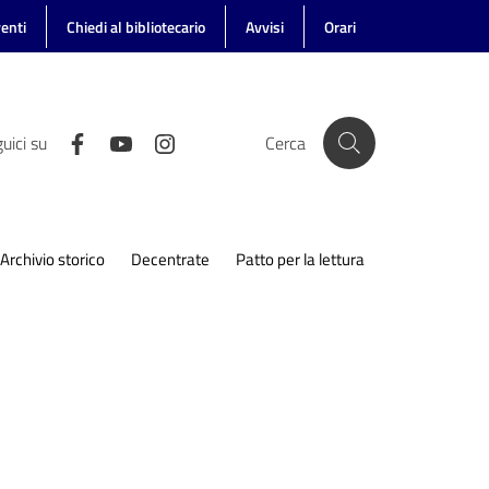
enti
Chiedi al bibliotecario
Avvisi
Orari
uici su
Cerca
Archivio storico
Decentrate
Patto per la lettura