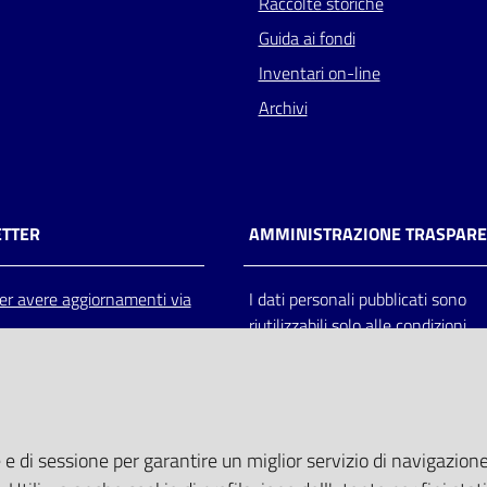
Raccolte storiche
Guida ai fondi
Inventari on-line
Archivi
TTER
AMMINISTRAZIONE TRASPAR
 per avere aggiornamenti via
I dati personali pubblicati sono
riutilizzabili solo alle condizioni
previste dalla direttiva comunitar
2003/98/CE e dal d.lgs. 36/200
 e di sessione per garantire un miglior servizio di navigazione 