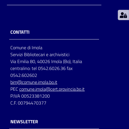
Patto
per
la
CONTATTI
lettura
Comune di Imola
Servizi Bibliotecari e archivistici
Seguici
Via Emilia 80, 40026 Imola (Bo), Italia
su
centralino: tel 0542.6026.36 fax
0542.602602
bim@comune.imola.bo.it
PEC
comune.imola@cert.provincia.bo.it
P.IVA 00523381200
C.F. 00794470377
NEWSLETTER