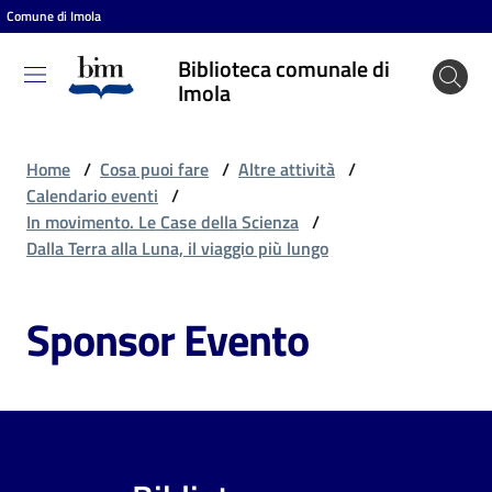
Comune di Imola
Vai al contenuto
Vai alla navigazione
Vai al footer
Biblioteca comunale di
Biblioteca
Imola
comunale
di Imola
Home
/
Cosa puoi fare
/
Altre attività
/
Calendario eventi
/
In movimento. Le Case della Scienza
/
Entra
Dalla Terra alla Luna, il viaggio più lungo
Sponsor Evento
Cosa
puoi
fare
Scopri