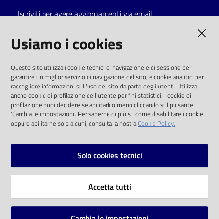
Iscriviti per avere aggiornamenti via email
Catalogo
on line
AMMINISTRAZIONE TRASPARENTE
Usiamo i cookies
Eventi
I dati personali pubblicati sono riutilizzabili
Questo sito utilizza i cookie tecnici di navigazione e di sessione per
solo alle condizioni previste dalla direttiva
garantire un miglior servizio di navigazione del sito, e cookie analitici per
Chiedi al
comunitaria 2003/98/CE e dal d.lgs. 36/2006
raccogliere informazioni sull'uso del sito da parte degli utenti. Utilizza
bibliotecario
anche cookie di profilazione dell'utente per fini statistici. I cookie di
SOCIAL
profilazione puoi decidere se abilitarli o meno cliccando sul pulsante
Avvisi
'Cambia le impostazioni'. Per saperne di più su come disabilitare i cookie
oppure abilitarne solo alcuni, consulta la nostra
Cookie Policy.
Facebook
Youtube
Instagram
Orari
Solo cookies tecnici
Vai alla pagina
Accetta tutti
Privacy
Note legali
Cambia le impostazioni