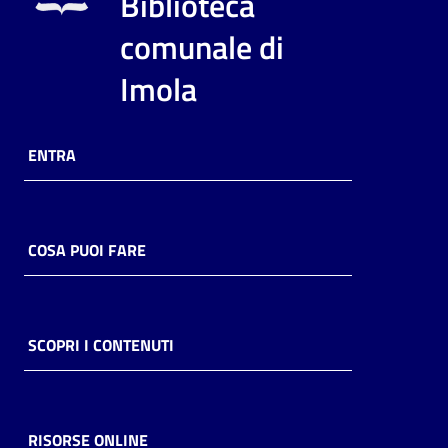
Biblioteca
i
contenuti
comunale di
Imola
Risorse
online
ENTRA
COSA PUOI FARE
Casa
Piani
SCOPRI I CONTENUTI
Archivio
storico
RISORSE ONLINE
Decentrate