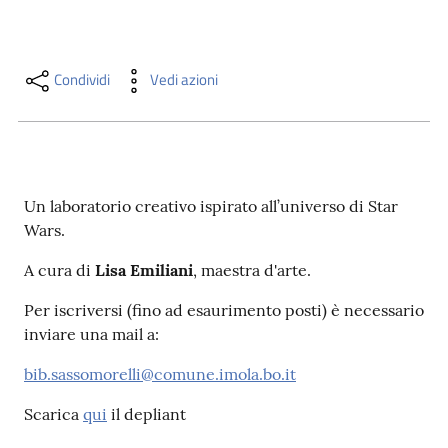
i
contenuti
Condividi
Vedi azioni
Risorse
online
Un laboratorio creativo ispirato all’universo di Star
Wars.
A cura di
Lisa Emiliani
, maestra d'arte.
Casa
Per iscriversi (fino ad esaurimento posti) è necessario
Piani
inviare una mail a:
Archivio
bib.sassomorelli@comune.imola.bo.it
storico
Scarica
qui
il depliant
Decentrate