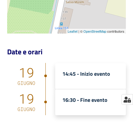
Catalogo
on line
Leaflet
| ©
OpenStreetMap
contributors
Eventi
Chiedi al
Date e orari
bibliotecario
19
Avvisi
14:45 -
Inizio evento
GIUGNO
Orari
19
16:30 -
Fine evento
GIUGNO