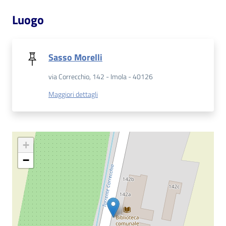
Luogo
Patto
per
la
Sasso Morelli
lettura
via Correcchio, 142 - Imola - 40126
Maggiori dettagli
Seguici
su
+
−