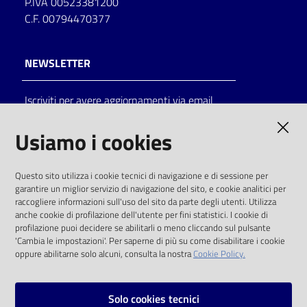
P.IVA 00523381200
C.F. 00794470377
NEWSLETTER
Iscriviti per avere aggiornamenti via email
AMMINISTRAZIONE TRASPARENTE
Usiamo i cookies
I dati personali pubblicati sono riutilizzabili
Questo sito utilizza i cookie tecnici di navigazione e di sessione per
solo alle condizioni previste dalla direttiva
garantire un miglior servizio di navigazione del sito, e cookie analitici per
comunitaria 2003/98/CE e dal d.lgs. 36/2006
raccogliere informazioni sull'uso del sito da parte degli utenti. Utilizza
anche cookie di profilazione dell'utente per fini statistici. I cookie di
SOCIAL
profilazione puoi decidere se abilitarli o meno cliccando sul pulsante
'Cambia le impostazioni'. Per saperne di più su come disabilitare i cookie
oppure abilitarne solo alcuni, consulta la nostra
Cookie Policy.
Facebook
Youtube
Instagram
Solo cookies tecnici