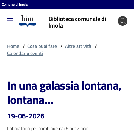
Comune di Imola
Vai al contenuto
Vai alla navigazione
Vai al footer
Biblioteca comunale di
Biblioteca
Imola
comunale
di Imola
Home
/
Cosa puoi fare
/
Altre attività
/
Calendario eventi
Entra
In una galassia lontana,
Salta al contenuto
Cosa
lontana…
puoi
fare
19-06-2026
Laboratorio per bambini/e dai 6 ai 12 anni
Scopri