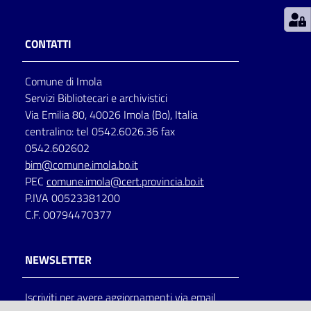
Patto
CONTATTI
per
la
Comune di Imola
lettura
Servizi Bibliotecari e archivistici
Via Emilia 80, 40026 Imola (Bo), Italia
centralino: tel 0542.6026.36 fax
Seguici
0542.602602
su
bim@comune.imola.bo.it
PEC
comune.imola@cert.provincia.bo.it
P.IVA 00523381200
C.F. 00794470377
NEWSLETTER
Iscriviti per avere aggiornamenti via email