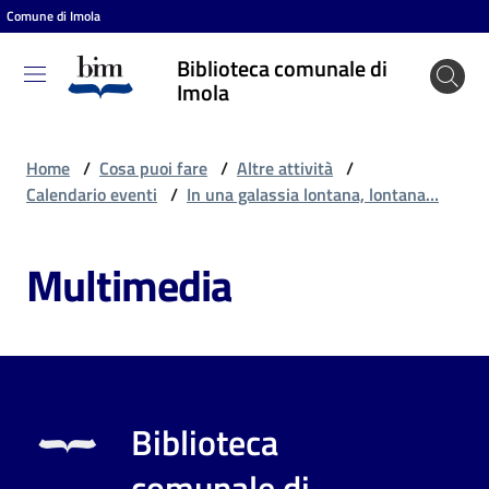
Comune di Imola
Vai al contenuto
Vai alla navigazione
Vai al footer
Biblioteca comunale di
Biblioteca
Imola
comunale
di Imola
Home
/
Cosa puoi fare
/
Altre attività
/
Calendario eventi
/
In una galassia lontana, lontana…
Entra
Multimedia
Cosa
puoi
fare
Biblioteca
Scopri
comunale di