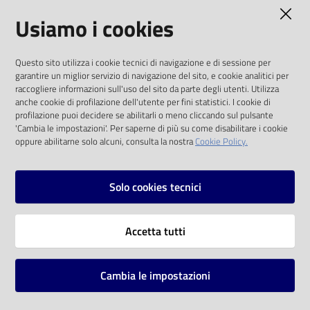
AMMINISTRAZIONE TRASPARENTE
Usiamo i cookies
Catalogo
on line
I dati personali pubblicati sono riutilizzabili
Questo sito utilizza i cookie tecnici di navigazione e di sessione per
solo alle condizioni previste dalla direttiva
Eventi
garantire un miglior servizio di navigazione del sito, e cookie analitici per
comunitaria 2003/98/CE e dal d.lgs. 36/2006
raccogliere informazioni sull'uso del sito da parte degli utenti. Utilizza
anche cookie di profilazione dell'utente per fini statistici. I cookie di
Chiedi al
SOCIAL
profilazione puoi decidere se abilitarli o meno cliccando sul pulsante
bibliotecario
'Cambia le impostazioni'. Per saperne di più su come disabilitare i cookie
oppure abilitarne solo alcuni, consulta la nostra
Cookie Policy.
Facebook
Youtube
Instagram
Avvisi
Solo cookies tecnici
Orari
Vai alla pagina
Accetta tutti
Privacy
Note legali
Cambia le impostazioni
Mappa del sito