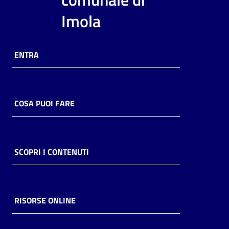
i
Imola
contenuti
ENTRA
Risorse
online
COSA PUOI FARE
Casa
SCOPRI I CONTENUTI
Piani
Archivio
storico
RISORSE ONLINE
Decentrate