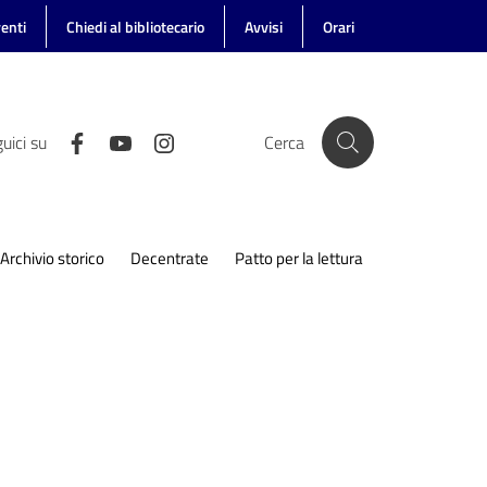
enti
Chiedi al bibliotecario
Avvisi
Orari
uici su
Cerca
Archivio storico
Decentrate
Patto per la lettura