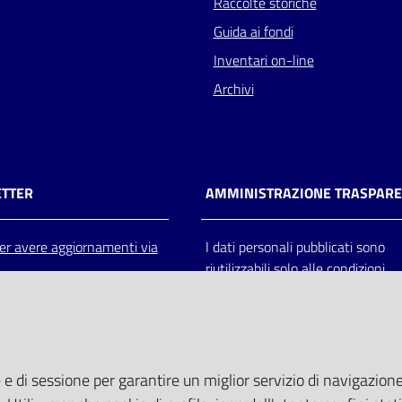
Raccolte storiche
Guida ai fondi
Inventari on-line
Archivi
TTER
AMMINISTRAZIONE TRASPAR
 per avere aggiornamenti via
I dati personali pubblicati sono
riutilizzabili solo alle condizioni
previste dalla direttiva comunitar
2003/98/CE e dal d.lgs. 36/200
 e di sessione per garantire un miglior servizio di navigazione 