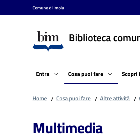
Vai al contenuto
Vai alla navigazione
Vai al footer
Comune di Imola
Biblioteca comun
Entra
Cosa puoi fare
Scopri 
Home
Cosa puoi fare
Altre attività
/
/
/
Multimedia