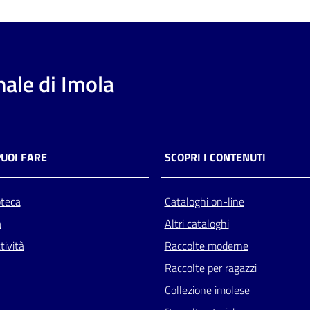
ale di Imola
PUOI FARE
SCOPRI I CONTENUTI
oteca
Cataloghi on-line
a
Altri cataloghi
tività
Raccolte moderne
Raccolte per ragazzi
Collezione imolese