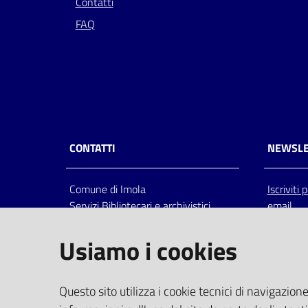
Contatti
FAQ
CONTATTI
NEWSLE
Comune di Imola
Iscriviti
Servizi Bibliotecari e archivistici
email
Via Emilia 80, 40026 Imola (Bo),
Italia
Usiamo i cookies
centralino: tel 0542.6026.36 fax
0542.602602
bim@comune.imola.bo.it
Questo sito utilizza i cookie tecnici di navigazione
PEC